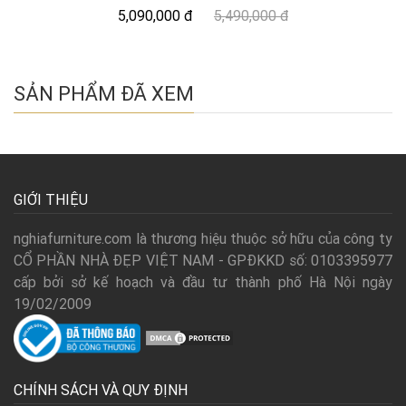
5,090,000 đ
5,490,000 đ
SẢN PHẨM ĐÃ XEM
GIỚI THIỆU
nghiafurniture.com là thương hiệu thuộc sở hữu của công ty
CỔ PHẦN NHÀ ĐẸP VIỆT NAM - GPĐKKD số: 0103395977
cấp bởi sở kế hoạch và đầu tư thành phố Hà Nội ngày
19/02/2009
CHÍNH SÁCH VÀ QUY ĐỊNH