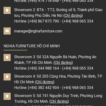
Hotline:
(+84) 974 718 648
-
(+84) 968 065 334
Showroom 2: BT6 - TT2, Đường số 9, Thành phố Giao
lưu, Phường Phú Diễn, Hà Nội (
Chỉ đường
)
Hotline:
(+84) 867 873 790
-
(+84) 968 065 334
manager@nghiafurniture.com
NGHIA FURNITURE HỒ CHÍ MINH
Showroom 3: Số 32A Nguyễn Bá Huân, Phường An
Khánh, TP. Hồ Chí Minh. (
Chỉ đường
)
Hotline:
(+84) 344 988 164
-
(+84) 968 065 334
Showroom 4: Số 205 Cộng Hòa, Phường Tân Bình, TP.
Hồ Chí Minh (
Chỉ đường
)
Hotline:
(+84) 382 442 904
-
(+84) 968 065 334
Showroom 5: Số 741 Nguyễn Duy Trinh, Phường Long
Trường, Hồ Chí Minh. (
Chỉ đường
)