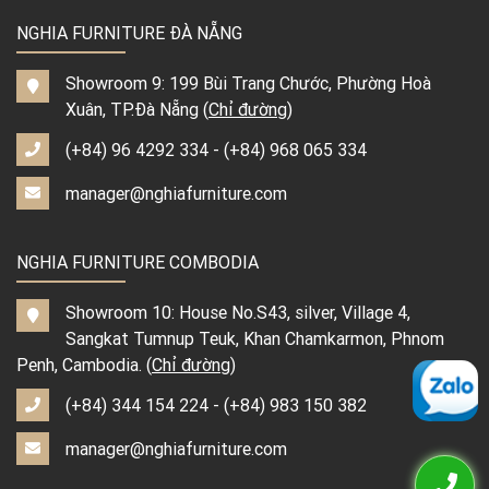
NGHIA FURNITURE ĐÀ NẴNG
Showroom 9: 199 Bùi Trang Chước, Phường Hoà
Xuân, TP.Đà Nẵng (
Chỉ đường
)
(+84) 96 4292 334
-
(+84) 968 065 334
manager@nghiafurniture.com
NGHIA FURNITURE COMBODIA
Showroom 10: House No.S43, silver, Village 4,
Sangkat Tumnup Teuk, Khan Chamkarmon, Phnom
Penh, Cambodia. (
Chỉ đường
)
(+84) 344 154 224
-
(+84) 983 150 382
manager@nghiafurniture.com