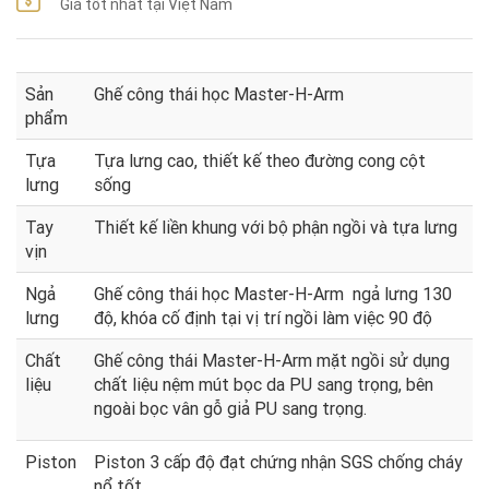
Giá tốt nhất tại Việt Nam
Sản
Ghế công thái học Master-H-Arm
phẩm
Tựa
Tựa lưng cao, thiết kế theo đường cong cột
lưng
sống
Tay
Thiết kế liền khung với bộ phận ngồi và tựa lưng
vịn
Ngả
Ghế công thái học Master-H-Arm ngả lưng 130
lưng
độ, khóa cố định tại vị trí ngồi làm việc 90 độ
Chất
Ghế công thái Master-H-Arm mặt ngồi sử dụng
liệu
chất liệu nệm mút bọc da PU sang trọng, bên
ngoài bọc vân gỗ giả PU sang trọng.
Piston
Piston 3 cấp độ đạt chứng nhận SGS chống cháy
nổ tốt