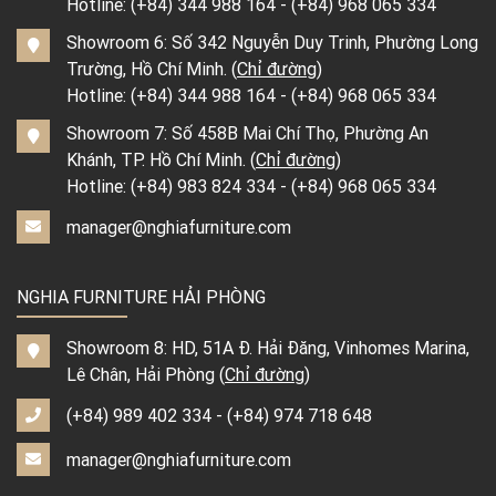
Hotline:
(+84) 344 988 164
-
(+84) 968 065 334
Showroom 6: Số 342 Nguyễn Duy Trinh, Phường Long
Trường, Hồ Chí Minh. (
Chỉ đường
)
Hotline:
(+84) 344 988 164
-
(+84) 968 065 334
Showroom 7: Số 458B Mai Chí Thọ, Phường An
Khánh, TP. Hồ Chí Minh. (
Chỉ đường
)
Hotline:
(+84) 983 824 334
-
(+84) 968 065 334
manager@nghiafurniture.com
NGHIA FURNITURE HẢI PHÒNG
Showroom 8: HD, 51A Đ. Hải Đăng, Vinhomes Marina,
Lê Chân, Hải Phòng (
Chỉ đường
)
(+84) 989 402 334
-
(+84) 974 718 648
manager@nghiafurniture.com