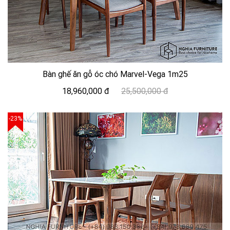
Bàn ghế ăn gỗ óc chó Marvel-Vega 1m25
18,960,000 đ
25,500,000 đ
-23%