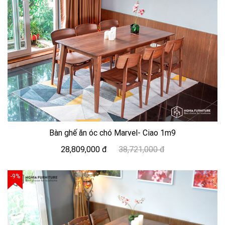
Bàn ghế ăn óc chó Marvel- Ciao 1m9
28,809,000 đ
38,721,000 đ
-9%