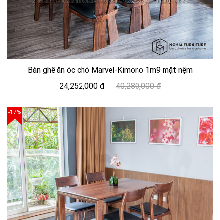
Bàn ghế ăn óc chó Marvel-Kimono 1m9 mặt nệm
24,252,000 đ
40,280,000 đ
-17%