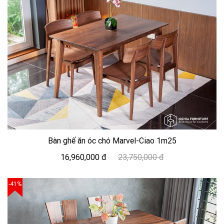
Bàn ghế ăn óc chó Marvel-Ciao 1m25
16,960,000 đ
23,750,000 đ
-41%