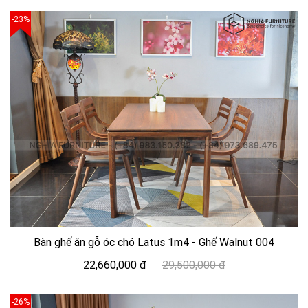
-23%
Bàn ghế ăn gỗ óc chó Latus 1m4 - Ghế Walnut 004
22,660,000 đ
29,500,000 đ
-26%