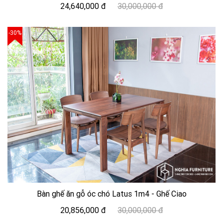
24,640,000 đ
30,000,000 đ
-30%
Bàn ghế ăn gỗ óc chó Latus 1m4 - Ghế Ciao
20,856,000 đ
30,000,000 đ