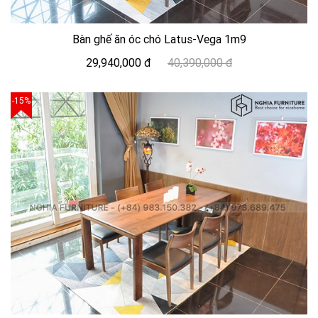
Bàn ghế ăn óc chó Latus-Vega 1m9
29,940,000 đ
40,390,000 đ
-15%