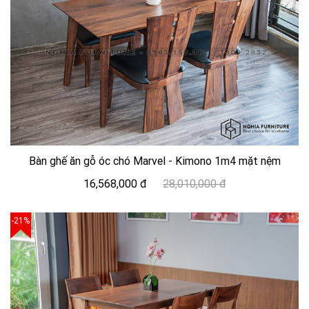
Bàn ghế ăn gỗ óc chó Marvel - Kimono 1m4 mặt nệm
16,568,000 đ
28,010,000 đ
-21%