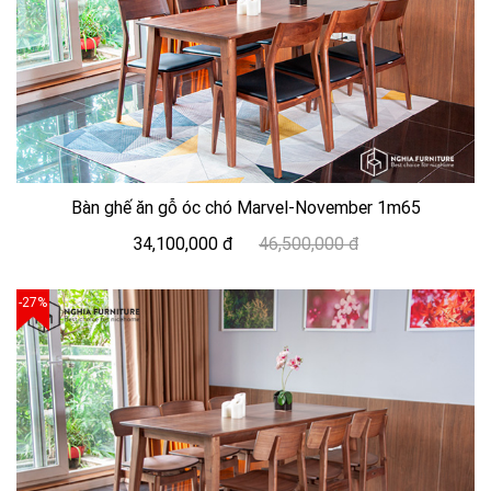
Bàn ghế ăn gỗ óc chó Marvel-November 1m65
34,100,000 đ
46,500,000 đ
-27%