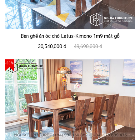
Bàn ghế ăn óc chó Latus-Kimono 1m9 mặt gỗ
30,540,000 đ
49,690,000 đ
-38%