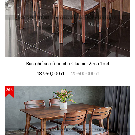
Bàn ghế ăn gỗ óc chó Classic-Vega 1m4
18,960,000 đ
20,600,000 đ
-26%