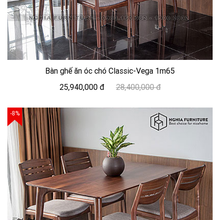
Bàn ghế ăn óc chó Classic-Vega 1m65
25,940,000 đ
28,400,000 đ
-8%