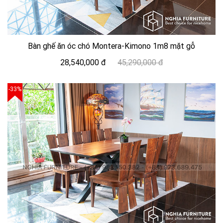
Bàn ghế ăn óc chó Montera-Kimono 1m8 mặt gỗ
28,540,000 đ
45,290,000 đ
-33%