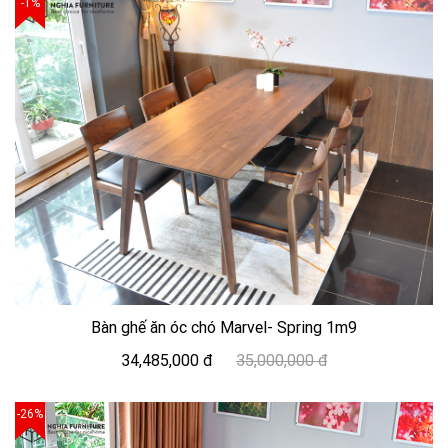
-1%
Bàn ghế ăn óc chó Marvel- Spring 1m9
34,485,000 đ
35,000,000 đ
-26%