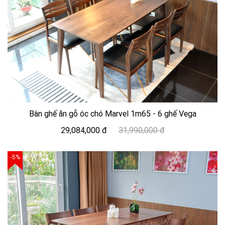
Bàn ghế ăn gỗ óc chó Marvel 1m65 - 6 ghế Vega
29,084,000 đ
31,990,000 đ
-5%