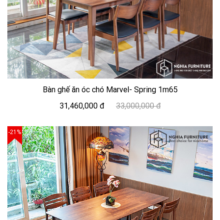
Bàn ghế ăn óc chó Marvel- Spring 1m65
31,460,000 đ
33,000,000 đ
-21%