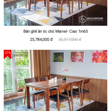
Bàn ghế ăn óc chó Marvel- Ciao 1m65
25,784,000 đ
35,317,000 đ
-27%