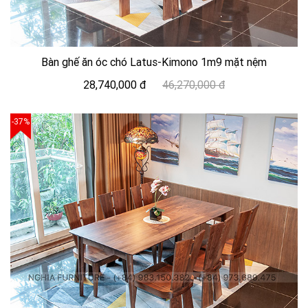
Bàn ghế ăn óc chó Latus-Kimono 1m9 mặt nệm
28,740,000 đ
46,270,000 đ
-37%