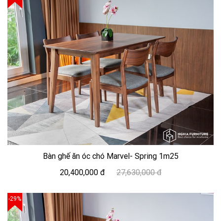
Bàn ghế ăn óc chó Marvel- Spring 1m25
20,400,000 đ
27,630,000 đ
-29%