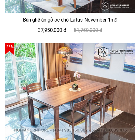
Bàn ghế ăn gỗ óc chó Latus-November 1m9
37,950,000 đ
51,750,000 đ
-26%