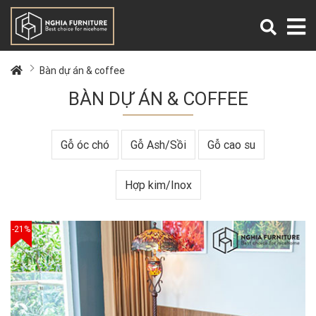
Bàn dự án & coffee
BÀN DỰ ÁN & COFFEE
Gỗ óc chó
Gỗ Ash/Sồi
Gỗ cao su
Hợp kim/Inox
-21%