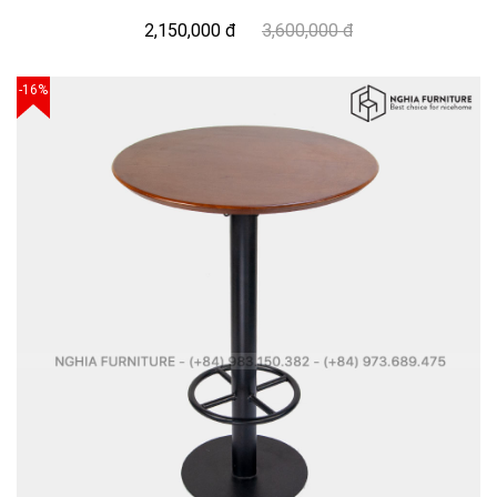
2,150,000 đ
3,600,000 đ
-16%