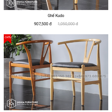
Ghế Kudo
907,500 đ
1,050,000 đ
-34%