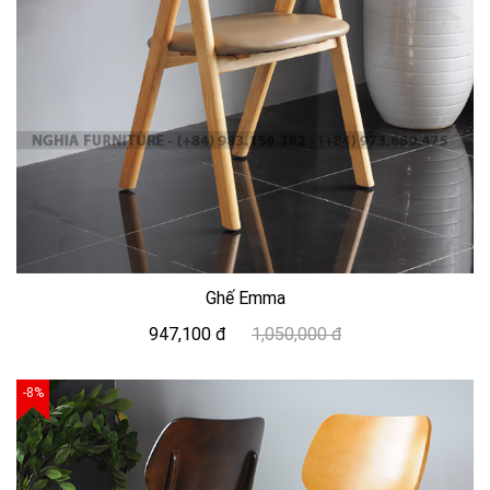
Ghế Emma
947,100 đ
1,050,000 đ
-8%