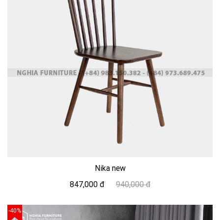
Nika new
847,000 đ
940,000 đ
-40%