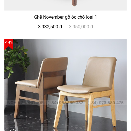
Ghế November gỗ óc chó loại 1
3,932,500 đ
3,950,000 đ
-14%