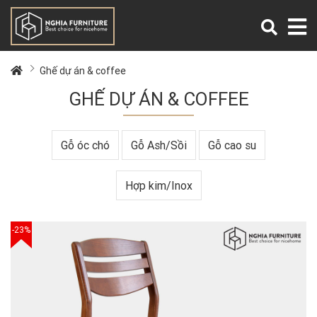
Ghế dự án & coffee
GHẾ DỰ ÁN & COFFEE
Gỗ óc chó
Gỗ Ash/Sồi
Gỗ cao su
Hợp kim/Inox
-23%