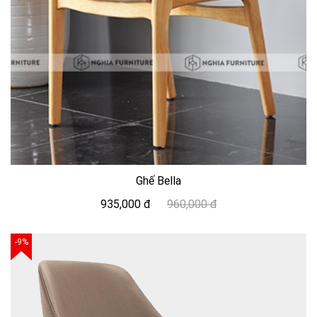
Ghế Bella
935,000 đ
960,000 đ
-9%