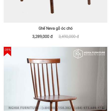
Ghế Neva gỗ óc chó
3,289,000 đ
3,490,000 đ
-39%