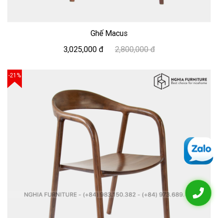
Ghế Macus
3,025,000 đ
2,800,000 đ
-21%