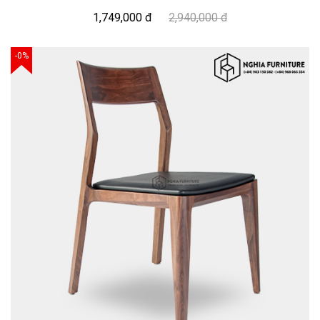
1,749,000 đ
2,940,000 đ
-0%