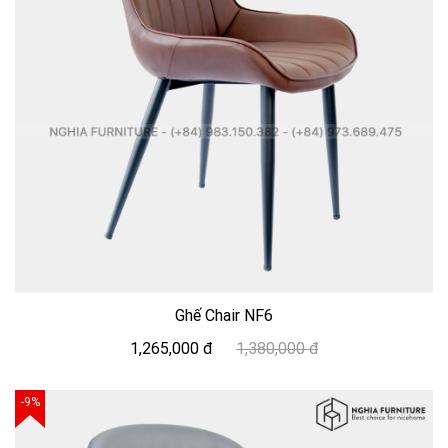
Ghế Chair NF6
1,265,000 đ
1,380,000 đ
-9%