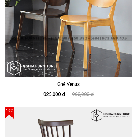
Ghế Venus
825,000 đ
900,000 đ
-10%