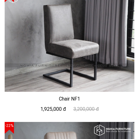
Chair NF1
1,925,000 đ
3,200,000 đ
-22%