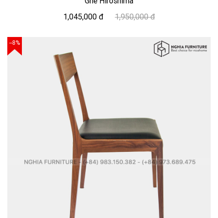
Ghế Hiroshima
1,045,000 đ
1,950,000 đ
--8%