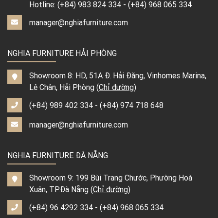
Hotline:
(+84) 983 824 334
-
(+84) 968 065 334
manager@nghiafurniture.com
NGHIA FURNITURE HẢI PHÒNG
Showroom 8: HD, 51A Đ. Hải Đăng, Vinhomes Marina,
Lê Chân, Hải Phòng (
Chỉ đường
)
(+84) 989 402 334
-
(+84) 974 718 648
manager@nghiafurniture.com
NGHIA FURNITURE ĐÀ NẴNG
Showroom 9: 199 Bùi Trang Chước, Phường Hoà
Xuân, TP.Đà Nẵng (
Chỉ đường
)
(+84) 96 4292 334
-
(+84) 968 065 334