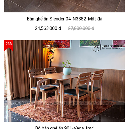
Bàn ghế ăn Slender 04-N3382-Mặt đá
24,563,000 đ
27,800,000 đ
-23%
Bộ bàn ghế ăn 901-Vega 1m4