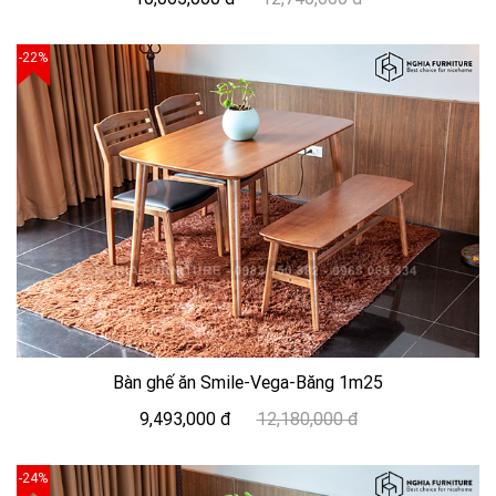
-22%
Bàn ghế ăn Smile-Vega-Băng 1m25
9,493,000 đ
12,180,000 đ
-24%