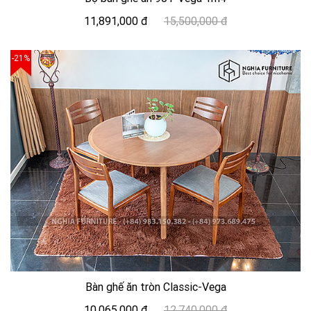
11,891,000 đ
15,500,000 đ
-21%
Bàn ghế ăn tròn Classic-Vega
10,065,000 đ
12,740,000 đ