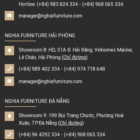
Hotline:
(+84) 983 824 334
-
(+84) 968 065 334
manager@nghiafurniture.com
NGHIA FURNITURE HẢI PHÒNG
Showroom 8: HD, 51A Đ. Hải Đăng, Vinhomes Marina,
Lê Chân, Hải Phòng (
Chỉ đường
)
(+84) 989 402 334
-
(+84) 974 718 648
manager@nghiafurniture.com
NGHIA FURNITURE ĐÀ NẴNG
Showroom 9: 199 Bùi Trang Chước, Phường Hoà
Xuân, TP.Đà Nẵng (
Chỉ đường
)
(+84) 96 4292 334
-
(+84) 968 065 334