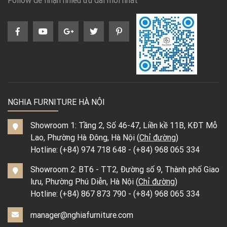
Follow để nhận nhiều ưu đãi mới nhất
NGHIA FURNITURE HÀ NỘI
Showroom 1: Tầng 2, Số 46-47, Liền kề 11B, KĐT Mỗ
Lao, Phường Hà Đông, Hà Nội (
Chỉ đường
)
Hotline:
(+84) 974 718 648
-
(+84) 968 065 334
Showroom 2: BT6 - TT2, Đường số 9, Thành phố Giao
lưu, Phường Phú Diễn, Hà Nội (
Chỉ đường
)
Hotline:
(+84) 867 873 790
-
(+84) 968 065 334
manager@nghiafurniture.com