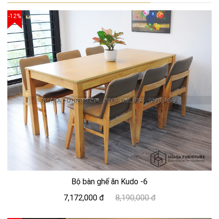
-12%
Bộ bàn ghế ăn Kudo -6
7,172,000 đ
8,190,000 đ