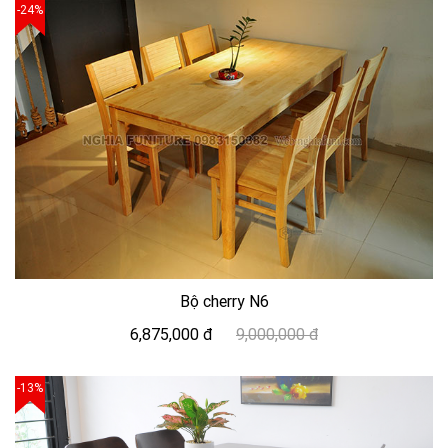
-24%
Bộ cherry N6
6,875,000 đ
9,000,000 đ
-13%