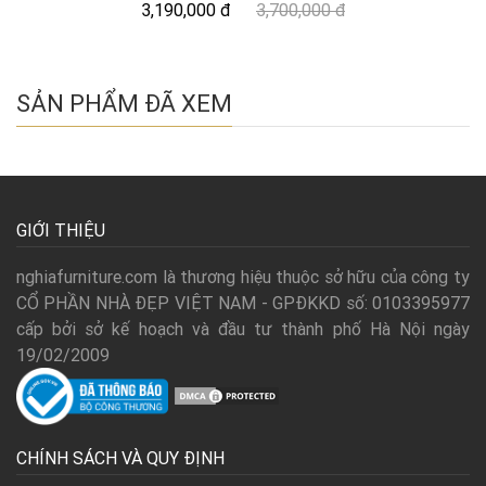
3,190,000 đ
3,700,000 đ
SẢN PHẨM ĐÃ XEM
GIỚI THIỆU
nghiafurniture.com là thương hiệu thuộc sở hữu của công ty
CỔ PHẦN NHÀ ĐẸP VIỆT NAM - GPĐKKD số: 0103395977
cấp bởi sở kế hoạch và đầu tư thành phố Hà Nội ngày
19/02/2009
CHÍNH SÁCH VÀ QUY ĐỊNH