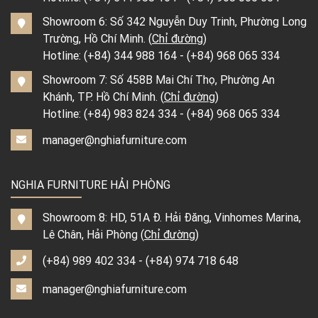
Showroom 6: Số 342 Nguyễn Duy Trinh, Phường Long
Trường, Hồ Chí Minh. (
Chỉ đường
)
Hotline:
(+84) 344 988 164
-
(+84) 968 065 334
Showroom 7: Số 458B Mai Chí Thọ, Phường An
Khánh, TP. Hồ Chí Minh. (
Chỉ đường
)
Hotline:
(+84) 983 824 334
-
(+84) 968 065 334
manager@nghiafurniture.com
NGHIA FURNITURE HẢI PHÒNG
Showroom 8: HD, 51A Đ. Hải Đăng, Vinhomes Marina,
Lê Chân, Hải Phòng (
Chỉ đường
)
(+84) 989 402 334
-
(+84) 974 718 648
manager@nghiafurniture.com