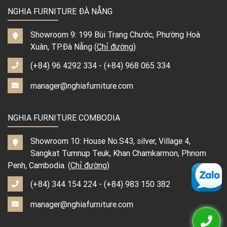
NGHIA FURNITURE ĐÀ NẴNG
Showroom 9: 199 Bùi Trang Chước, Phường Hoà
Xuân, TP.Đà Nẵng (
Chỉ đường
)
(+84) 96 4292 334
-
(+84) 968 065 334
manager@nghiafurniture.com
NGHIA FURNITURE COMBODIA
Showroom 10: House No.S43, silver, Village 4,
Sangkat Tumnup Teuk, Khan Chamkarmon, Phnom
Penh, Cambodia. (
Chỉ đường
)
(+84) 344 154 224
-
(+84) 983 150 382
manager@nghiafurniture.com