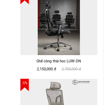
Ghế công thái học LUW-DN
2,150,000 đ
2,750,000 đ
-5%