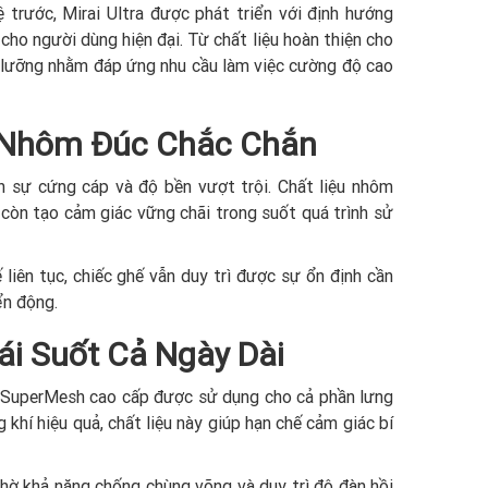
 trước, Mirai Ultra được phát triển với định hướng
cho người dùng hiện đại. Từ chất liệu hoàn thiện cho
kỹ lưỡng nhằm đáp ứng nhu cầu làm việc cường độ cao
 Nhôm Đúc Chắc Chắn
 sự cứng cáp và độ bền vượt trội. Chất liệu nhôm
 còn tạo cảm giác vững chãi trong suốt quá trình sử
 liên tục, chiếc ghế vẫn duy trì được sự ổn định cần
ển động.
ái Suốt Cả Ngày Dài
ới SuperMesh cao cấp được sử dụng cho cả phần lưng
khí hiệu quả, chất liệu này giúp hạn chế cảm giác bí
ờ khả năng chống chùng võng và duy trì độ đàn hồi