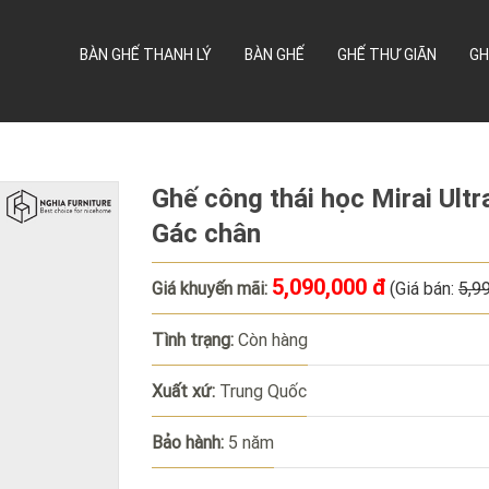
BÀN GHẾ THANH LÝ
BÀN GHẾ
GHẾ THƯ GIÃN
GH
Ghế công thái học Mirai Ultra
Gác chân
5,090,000 đ
Giá khuyến mãi:
(Giá bán:
5,9
Tình trạng:
Còn hàng
Xuất xứ:
Trung Quốc
Bảo hành:
5 năm