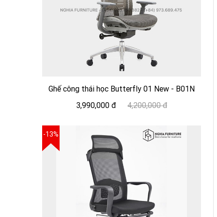
Ghế công thái học Butterfly 01 New - B01N
3,990,000 đ
4,200,000 đ
-13%