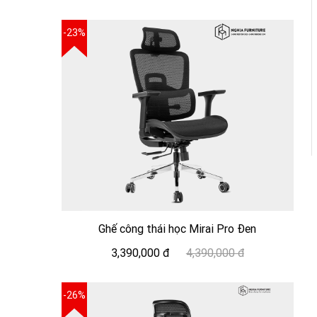
-23%
Ghế công thái học Mirai Pro Đen
3,390,000 đ
4,390,000 đ
-26%