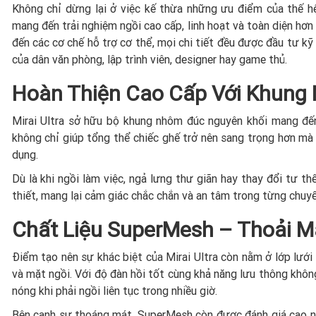
Không chỉ dừng lại ở việc kế thừa những ưu điểm của thế hệ
mang đến trải nghiệm ngồi cao cấp, linh hoạt và toàn diện hơn 
đến các cơ chế hỗ trợ cơ thể, mọi chi tiết đều được đầu tư 
của dân văn phòng, lập trình viên, designer hay game thủ.
Hoàn Thiện Cao Cấp Với Khung
Mirai Ultra sở hữu bộ khung nhôm đúc nguyên khối mang đến
không chỉ giúp tổng thể chiếc ghế trở nên sang trọng hơn mà
dụng.
Dù là khi ngồi làm việc, ngả lưng thư giãn hay thay đổi tư thế
thiết, mang lại cảm giác chắc chắn và an tâm trong từng chuy
Chất Liệu SuperMesh – Thoải M
Điểm tạo nên sự khác biệt của Mirai Ultra còn nằm ở lớp lư
và mặt ngồi. Với độ đàn hồi tốt cùng khả năng lưu thông không 
nóng khi phải ngồi liên tục trong nhiều giờ.
Bên cạnh sự thoáng mát, SuperMesh còn được đánh giá cao nh