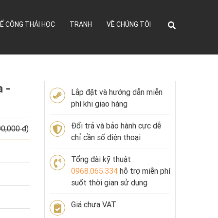
Ế CÔNG THÁI HỌC
TRANH
VỀ CHÚNG TÔI
 -
Lắp đặt và hướng dẫn miễn
phí khi giao hàng
Đổi trả và bảo hành cực dễ
90,000 đ
)
chỉ cần số điện thoại
Tổng đài kỹ thuật
0968.065.334
hỗ trợ miễn phí
suốt thời gian sử dụng
Giá chưa VAT