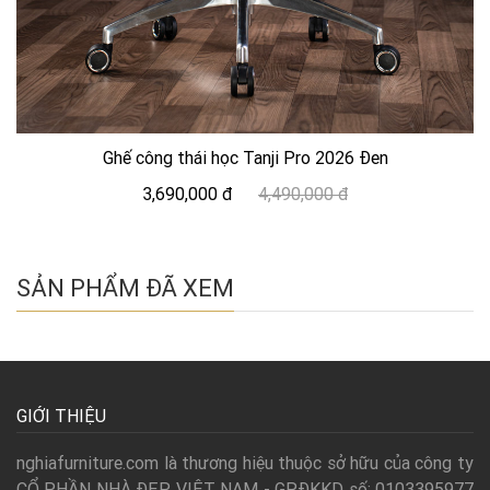
Ghế công thái học Tanji Pro 2026 Đen
3,690,000 đ
4,490,000 đ
SẢN PHẨM ĐÃ XEM
GIỚI THIỆU
nghiafurniture.com là thương hiệu thuộc sở hữu của công ty
CỔ PHẦN NHÀ ĐẸP VIỆT NAM - GPĐKKD số: 0103395977