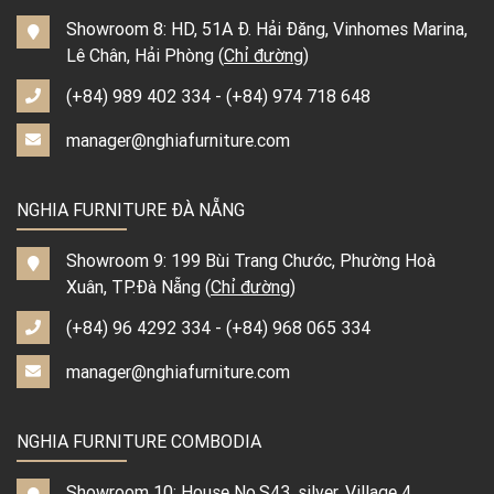
Showroom 8: HD, 51A Đ. Hải Đăng, Vinhomes Marina,
Lê Chân, Hải Phòng (
Chỉ đường
)
(+84) 989 402 334
-
(+84) 974 718 648
manager@nghiafurniture.com
NGHIA FURNITURE ĐÀ NẴNG
Showroom 9: 199 Bùi Trang Chước, Phường Hoà
Xuân, TP.Đà Nẵng (
Chỉ đường
)
(+84) 96 4292 334
-
(+84) 968 065 334
manager@nghiafurniture.com
NGHIA FURNITURE COMBODIA
Showroom 10: House No.S43, silver, Village 4,