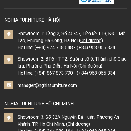
NGHIA FURNITURE HÀ NỘI
Showroom 1: Tầng 2, Số 46-47, Liền kề 11B, KĐT Mỗ
Lao, Phường Hà Đông, Hà Nội (
Chỉ đường
)
Hotline:
(+84) 974 718 648
-
(+84) 968 065 334
Showroom 2: BT6 - TT2, Đường số 9, Thành phố Giao
lưu, Phường Phú Diễn, Hà Nội (
Chỉ đường
)
Hotline:
(+84) 867 873 790
-
(+84) 968 065 334
manager@nghiafurniture.com
NGHIA FURNITURE HỒ CHÍ MINH
Showroom 3: Số 32A Nguyễn Bá Huân, Phường An
Khánh, TP. Hồ Chí Minh. (
Chỉ đường
)
Hotline:
(+84) 344 988 164
-
(+84) 968 065 334