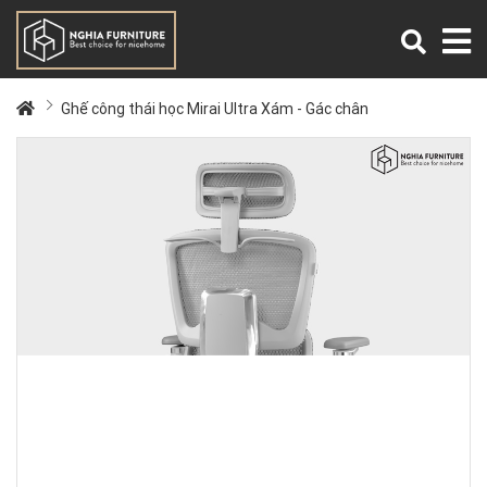
Ghế công thái học Mirai Ultra Xám - Gác chân