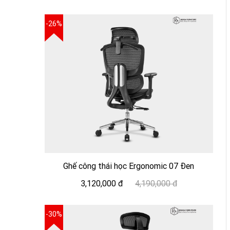
-26%
Ghế công thái học Ergonomic 07 Đen
3,120,000 đ
4,190,000 đ
-30%