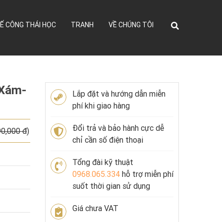
Ế CÔNG THÁI HỌC
TRANH
VỀ CHÚNG TÔI
 Xám-
Lắp đặt và hướng dẫn miễn
phí khi giao hàng
Đổi trả và bảo hành cực dễ
90,000 đ
)
chỉ cần số điện thoại
Tổng đài kỹ thuật
0968.065.334
hỗ trợ miễn phí
suốt thời gian sử dụng
Giá chưa VAT