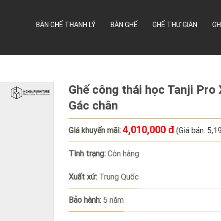
BÀN GHẾ THANH LÝ
BÀN GHẾ
GHẾ THƯ GIÃN
GH
Ghế công thái học Tanji Pro
Gác chân
4,010,000 đ
Giá khuyến mãi:
(Giá bán:
5,1
Tình trạng:
Còn hàng
Xuất xứ:
Trung Quốc
Bảo hành:
5 năm