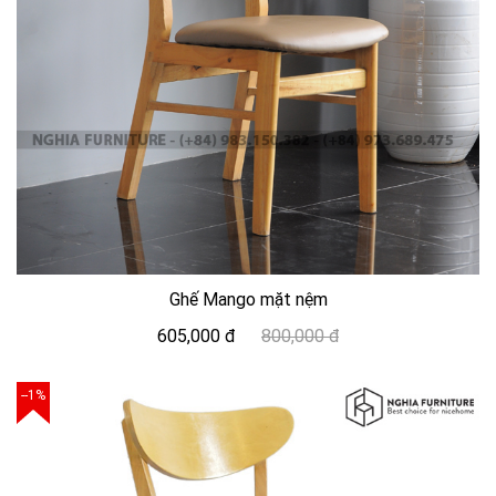
Ghế Mango mặt nệm
605,000 đ
800,000 đ
--1%