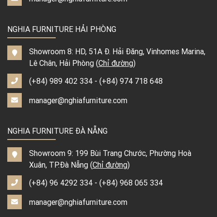
NGHIA FURNITURE HẢI PHÒNG
Showroom 8: HD, 51A Đ. Hải Đăng, Vinhomes Marina,
Lê Chân, Hải Phòng (
Chỉ đường
)
(+84) 989 402 334
-
(+84) 974 718 648
manager@nghiafurniture.com
NGHIA FURNITURE ĐÀ NẴNG
Showroom 9: 199 Bùi Trang Chước, Phường Hoà
Xuân, TP.Đà Nẵng (
Chỉ đường
)
(+84) 96 4292 334
-
(+84) 968 065 334
manager@nghiafurniture.com