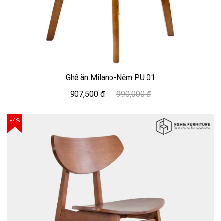
Ghế ăn Milano-Nệm PU 01
907,500 đ
990,000 đ
-7%