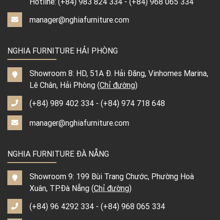
Hotline:
(+84) 983 824 334
-
(+84) 968 065 334
manager@nghiafurniture.com
NGHIA FURNITURE HẢI PHÒNG
Showroom 8: HD, 51A Đ. Hải Đăng, Vinhomes Marina,
Lê Chân, Hải Phòng (
Chỉ đường
)
(+84) 989 402 334
-
(+84) 974 718 648
manager@nghiafurniture.com
NGHIA FURNITURE ĐÀ NẴNG
Showroom 9: 199 Bùi Trang Chước, Phường Hoà
Xuân, TP.Đà Nẵng (
Chỉ đường
)
(+84) 96 4292 334
-
(+84) 968 065 334