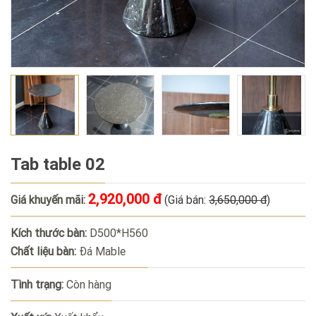
Tab table 02
2,920,000 đ
Giá khuyến mãi:
(Giá bán:
3,650,000 đ
)
Kích thước bàn:
D500*H560
Chất liệu bàn:
Đá Mable
Tình trạng:
Còn hàng