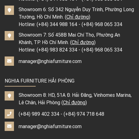
Showroom 6: Số 342 Nguyễn Duy Trinh, Phường Long
Trường, Hồ Chí Minh. (
Chỉ đường
)
Hotline:
(+84) 344 988 164
-
(+84) 968 065 334
Showroom 7: Số 458B Mai Chí Thọ, Phường An
Khánh, TP. Hồ Chí Minh. (
Chỉ đường
)
Hotline:
(+84) 983 824 334
-
(+84) 968 065 334
manager@nghiafurniture.com
NGHIA FURNITURE HẢI PHÒNG
Showroom 8: HD, 51A Đ. Hải Đăng, Vinhomes Marina,
Lê Chân, Hải Phòng (
Chỉ đường
)
(+84) 989 402 334
-
(+84) 974 718 648
manager@nghiafurniture.com