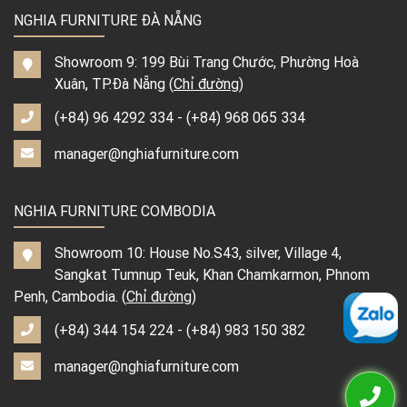
NGHIA FURNITURE ĐÀ NẴNG
Showroom 9: 199 Bùi Trang Chước, Phường Hoà
Xuân, TP.Đà Nẵng (
Chỉ đường
)
(+84) 96 4292 334
-
(+84) 968 065 334
manager@nghiafurniture.com
NGHIA FURNITURE COMBODIA
Showroom 10: House No.S43, silver, Village 4,
Sangkat Tumnup Teuk, Khan Chamkarmon, Phnom
Penh, Cambodia. (
Chỉ đường
)
(+84) 344 154 224
-
(+84) 983 150 382
manager@nghiafurniture.com