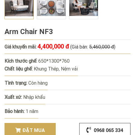
Arm Chair NF3
4,400,000 đ
Giá khuyến mãi:
(Giá bán:
5,460,000 đ
)
Kích thước ghế:
650*1300*760
Chất liệu ghế:
Khung Thép, Nệm vải
Tình trạng:
Còn hàng
Xuất xứ:
Nhập khẩu
Bảo hành:
1 năm
ĐẶT MUA
0968 065 334