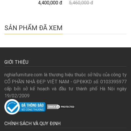
4,400,000 đ
5,460,000 đ
SẢN PHẨM ĐÃ XEM
GIỚI THIỆU
nghiafurniture.com là thương hiệu thuộc sở hữu của công ty
CỔ PHẦN NHÀ ĐẸP VIỆT NAM - GPĐKKD số: 0103395977
cấp bởi sở kế hoạch và đầu tư thành phố Hà Nội ngày
19/02/2009
CHÍNH SÁCH VÀ QUY ĐỊNH