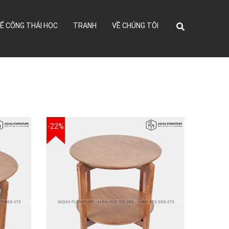
Ế CÔNG THÁI HỌC
TRANH
VỀ CHÚNG TÔI
-22%