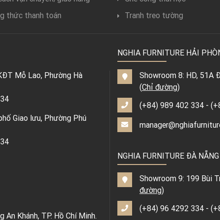
g thức thanh toán
Tranh treo tường
NGHIA FURNITURE HẢI PHÒ
, KĐT Mỗ Lao, Phường Hà
Showroom 8: HD, 51A Đ.
(
Chỉ đường
)
334
(+84) 989 402 334
-
(+
phố Giao lưu, Phường Phú
manager@nghiafurnitur
334
NGHIA FURNITURE ĐÀ NẴNG
Showroom 9: 199 Bùi T
đường
)
(+84) 96 4292 334
-
(+
 An Khánh, TP. Hồ Chí Minh.