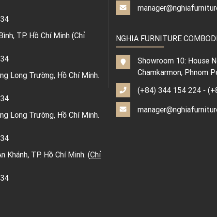
manager@nghiafurnitur
334
nh, TP. Hồ Chí Minh (
Chỉ
NGHIA FURNITURE COMBOD
334
Showroom 10: House No.
Chamkarmon, Phnom Pe
ng Long Trường, Hồ Chí Minh.
(+84) 344 154 224
-
(+
334
manager@nghiafurnitur
ng Long Trường, Hồ Chí Minh.
334
 Khánh, TP. Hồ Chí Minh. (
Chỉ
334