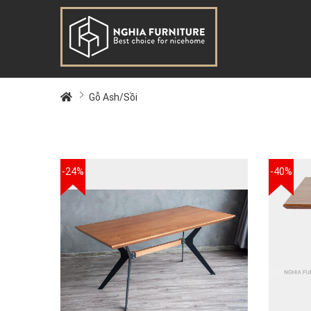
Gỗ Ash/Sồi
-24%
-40%