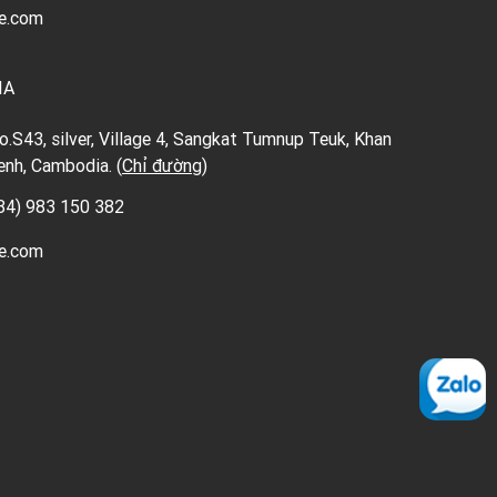
e.com
IA
S43, silver, Village 4, Sangkat Tumnup Teuk, Khan
nh, Cambodia. (
Chỉ đường
)
84) 983 150 382
e.com