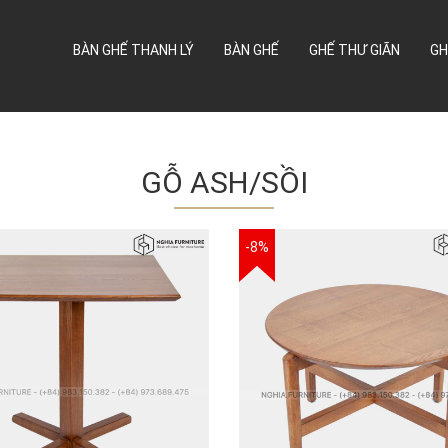
BÀN GHẾ THANH LÝ
BÀN GHẾ
GHẾ THƯ GIÃN
GH
GỖ ASH/SỒI
-8%