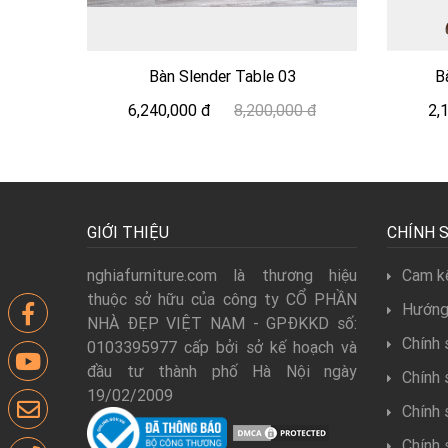
Bàn Slender Table 03
B
6,240,000 đ
8,200,000 đ
2,
GIỚI THIỆU
CHÍNH 
nghiafurniture.com là thương hiệu
Cam kế
thuộc sở hữu của công ty CỔ PHẦN
Hướng
NHÀ ĐẸP VIỆT NAM - GPĐKKD số:
Chính 
0103395977 cấp bởi sở kế hoạch và
đầu tư thành phố Hà Nội ngày
Chính 
19/02/2009
Chính 
Chính 