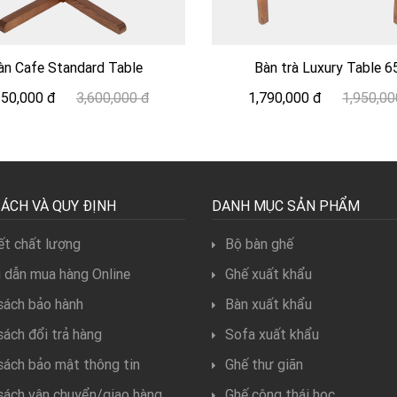
àn Cafe Standard Table
Bàn trà Luxury Table 6
150,000 đ
3,600,000 đ
1,790,000 đ
1,950,00
SÁCH VÀ QUY ĐỊNH
DANH MỤC SẢN PHẨM
t chất lượng
Bộ bàn ghế
 dẫn mua hàng Online
Ghế xuất khẩu
sách bảo hành
Bàn xuất khẩu
sách đổi trả hàng
Sofa xuất khẩu
sách bảo mật thông tin
Ghế thư giãn
sách vận chuyển/giao hàng
Ghế công thái học