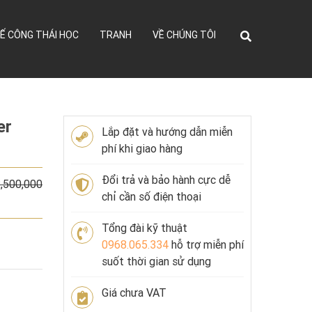
Ế CÔNG THÁI HỌC
TRANH
VỀ CHÚNG TÔI
er
Lắp đặt và hướng dẫn miễn
phí khi giao hàng
Đổi trả và bảo hành cực dễ
,500,000
chỉ cần số điện thoại
Tổng đài kỹ thuật
0968.065.334
hỗ trợ miễn phí
suốt thời gian sử dụng
Giá chưa VAT