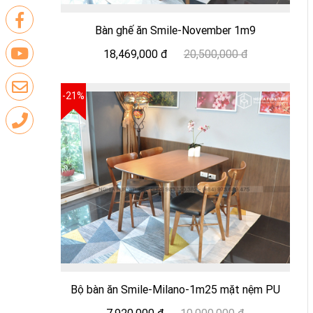
Bàn ghế ăn Smile-November 1m9
18,469,000 đ
20,500,000 đ
-21%
Bộ bàn ăn Smile-Milano-1m25 mặt nệm PU
đen