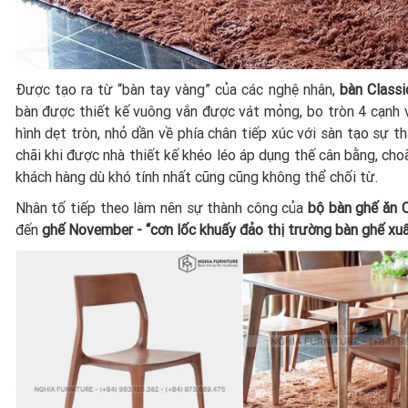
Được tạo ra từ “bàn tay vàng” của các nghệ nhân,
bàn Classi
bàn được thiết kế vuông vắn được vát mỏng, bo tròn 4 cạnh v
hình dẹt tròn, nhỏ dần về phía chân tiếp xúc với sàn tạo sự
chãi khi được nhà thiết kế khéo léo áp dụng thế cân bằng, choã
khách hàng dù khó tính nhất cũng cũng không thể chối từ.
Nhân tố tiếp theo làm nên sự thành công của
bộ bàn ghế ăn 
đến
ghế November - “cơn lốc khuấy đảo thị trường bàn ghế xuấ