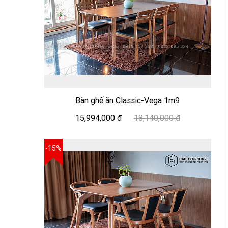
Bàn ghế ăn Classic-Vega 1m9
15,994,000 đ
18,140,000 đ
-15%