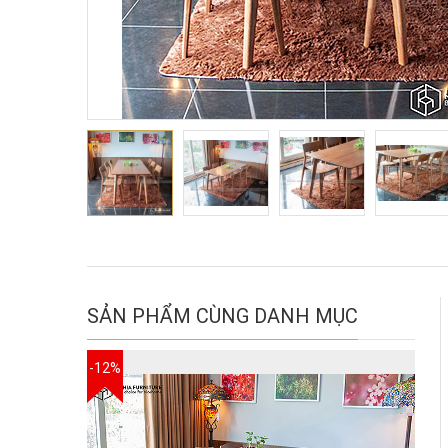
SẢN PHẨM CÙNG DANH MỤC
-12%