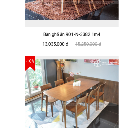
Bàn ghế ăn 901-N-3382 1m4
13,035,000 đ
15,250,000 đ
-10%