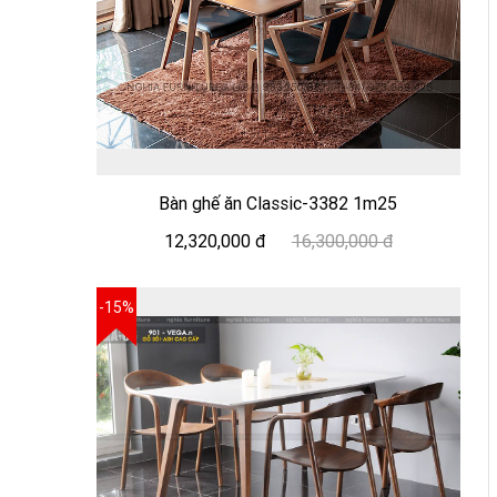
Bàn ghế ăn Classic-3382 1m25
12,320,000 đ
16,300,000 đ
-15%