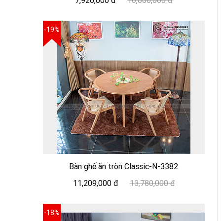
7,920,000 đ
10,000,000 đ
-19%
Bàn ghế ăn tròn Classic-N-3382
11,209,000 đ
13,780,000 đ
-18%