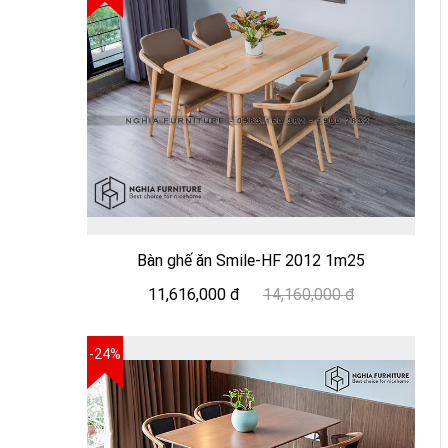
Bàn ghế ăn Smile-HF 2012 1m25
11,616,000 đ
14,160,000 đ
-24%