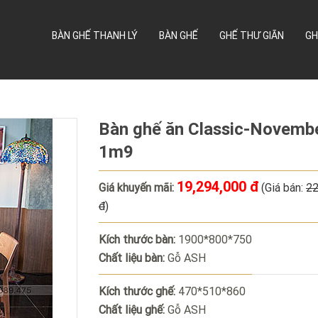
BÀN GHẾ THANH LÝ
BÀN GHẾ
GHẾ THƯ GIÃN
GH
Bàn ghế ăn Classic-Novemb
1m9
19,294,000 đ
Giá khuyến mãi:
(Giá bán:
22
đ
)
Kích thước bàn:
1900*800*750
Chất liệu bàn:
Gỗ ASH
Kích thước ghế:
470*510*860
Chất liệu ghế:
Gỗ ASH