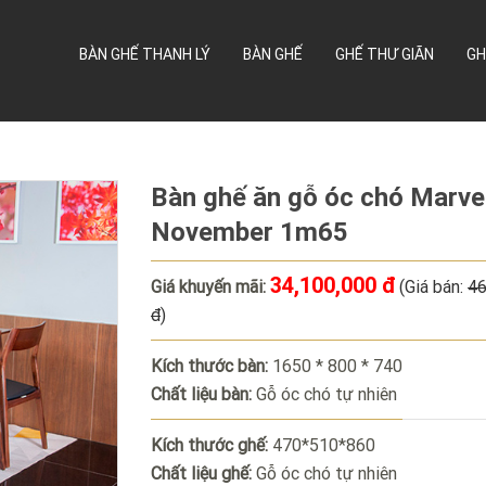
BÀN GHẾ THANH LÝ
BÀN GHẾ
GHẾ THƯ GIÃN
GH
Bàn ghế ăn gỗ óc chó Marve
November 1m65
34,100,000 đ
Giá khuyến mãi:
(Giá bán:
46
đ
)
Kích thước bàn:
1650 * 800 * 740
Chất liệu bàn:
Gỗ óc chó tự nhiên
Kích thước ghế:
470*510*860
Chất liệu ghế:
Gỗ óc chó tự nhiên