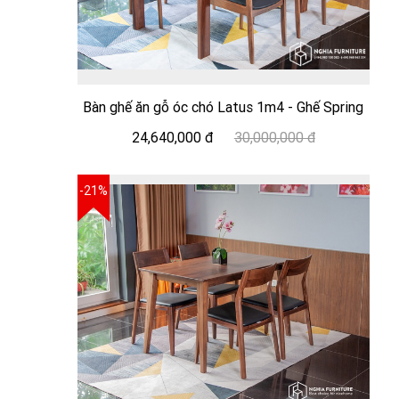
Bàn ghế ăn gỗ óc chó Latus 1m4 - Ghế Spring
24,640,000 đ
30,000,000 đ
-21%