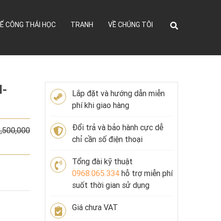
Ế CÔNG THÁI HỌC
TRANH
VỀ CHÚNG TÔI
l-
Lắp đặt và hướng dẫn miễn
phí khi giao hàng
Đổi trả và bảo hành cực dễ
,500,000
chỉ cần số điện thoại
Tổng đài kỹ thuật
0968.065.334
hỗ trợ miễn phí
suốt thời gian sử dụng
Giá chưa VAT