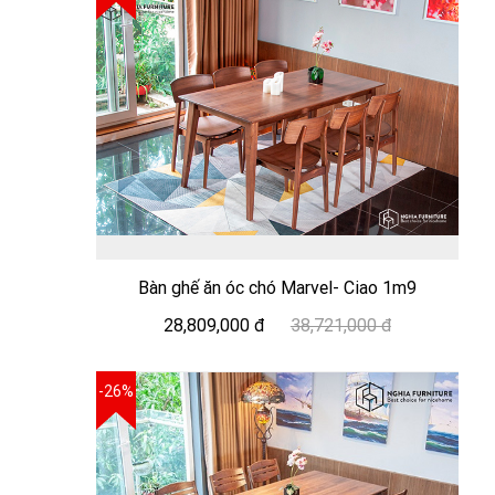
Bàn ghế ăn óc chó Marvel- Ciao 1m9
28,809,000 đ
38,721,000 đ
-26%