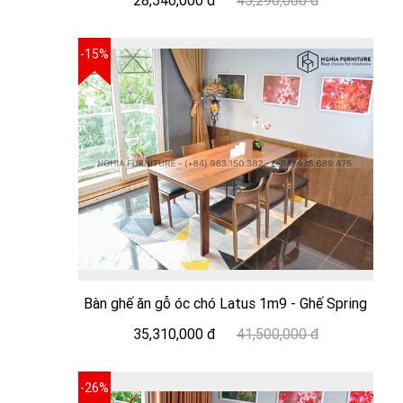
28,540,000 đ
45,290,000 đ
-15%
Bàn ghế ăn gỗ óc chó Latus 1m9 - Ghế Spring
35,310,000 đ
41,500,000 đ
-26%