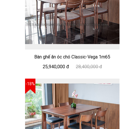
Bàn ghế ăn óc chó Classic-Vega 1m65
25,940,000 đ
28,400,000 đ
-18%