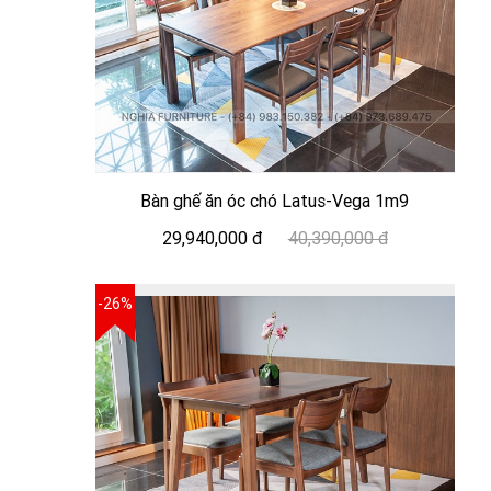
Bàn ghế ăn óc chó Latus-Vega 1m9
29,940,000 đ
40,390,000 đ
-26%