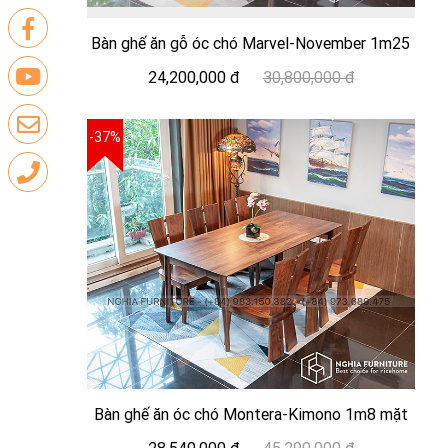
Bàn ghế ăn gỗ óc chó Marvel-November 1m25
24,200,000 đ
30,800,000 đ
-37%
Bàn ghế ăn óc chó Montera-Kimono 1m8 mặt
gỗ