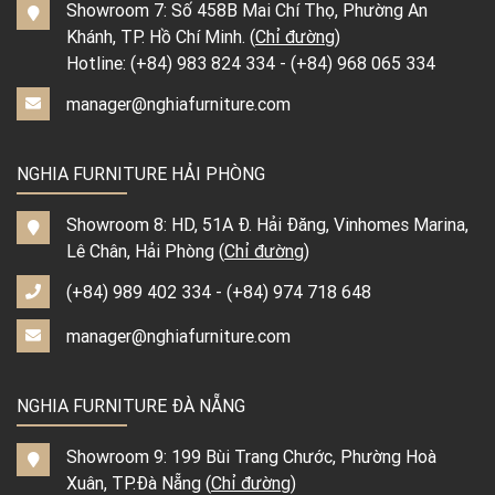
Showroom 7: Số 458B Mai Chí Thọ, Phường An
Khánh, TP. Hồ Chí Minh. (
Chỉ đường
)
Hotline:
(+84) 983 824 334
-
(+84) 968 065 334
manager@nghiafurniture.com
NGHIA FURNITURE HẢI PHÒNG
Showroom 8: HD, 51A Đ. Hải Đăng, Vinhomes Marina,
Lê Chân, Hải Phòng (
Chỉ đường
)
(+84) 989 402 334
-
(+84) 974 718 648
manager@nghiafurniture.com
NGHIA FURNITURE ĐÀ NẴNG
Showroom 9: 199 Bùi Trang Chước, Phường Hoà
Xuân, TP.Đà Nẵng (
Chỉ đường
)