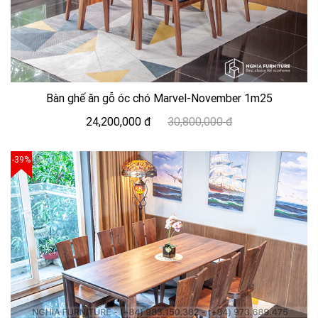
Bàn ghế ăn gỗ óc chó Marvel-November 1m25
24,200,000 đ
30,800,000 đ
-39%