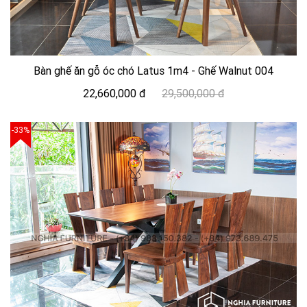
Bàn ghế ăn gỗ óc chó Latus 1m4 - Ghế Walnut 004
22,660,000 đ
29,500,000 đ
-33%