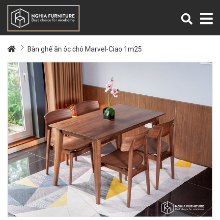
Bàn ghế ăn óc chó Marvel-Ciao 1m25