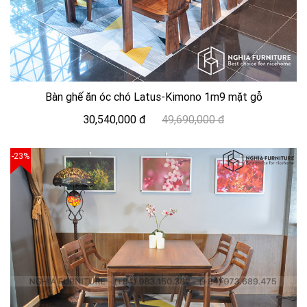
Bàn ghế ăn óc chó Latus-Kimono 1m9 mặt gỗ
30,540,000 đ
49,690,000 đ
-23%