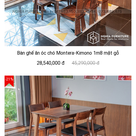
Bàn ghế ăn óc chó Montera-Kimono 1m8 mặt gỗ
28,540,000 đ
45,290,000 đ
-21%