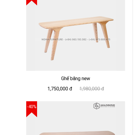
Ghế băng new
1,750,000 đ
1,980,000 đ
-40%