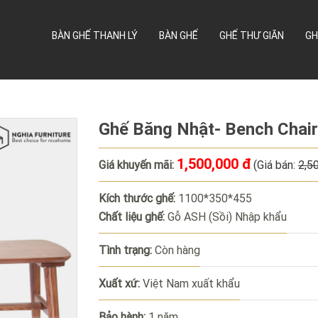
BÀN GHẾ THANH LÝ
BÀN GHẾ
GHẾ THƯ GIÃN
GH
Ghế Băng Nhật- Bench Chair
1,500,000 đ
Giá khuyến mãi:
(Giá bán:
2,5
Kích thước ghế:
1100*350*455
Chất liệu ghế:
Gỗ ASH (Sồi) Nhập khẩu
Tình trạng:
Còn hàng
Xuất xứ:
Việt Nam xuất khẩu
Bảo hành:
1 năm