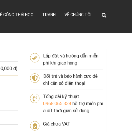
Ế CÔNG THÁI HỌC
TRANH
VỀ CHÚNG TÔI
Lắp đặt và hướng dẫn miễn
phí khi giao hàng
00,000 đ
)
Đổi trả và bảo hành cực dễ
chỉ cần số điện thoại
Tổng đài kỹ thuật
0968.065.334
hỗ trợ miễn phí
suốt thời gian sử dụng
Giá chưa VAT