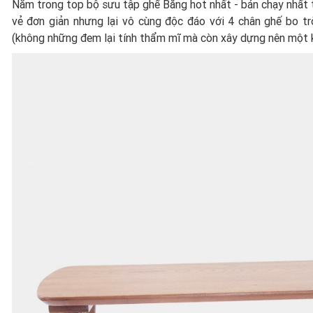
Nằm trong top bộ sưu tập ghế Băng hot nhất - bán chạy nhất tại
vẻ đơn giản nhưng lại vô cùng độc đáo với 4 chân ghế bo tr
(không những đem lại tính thẩm mĩ mà còn xây dựng nên một k