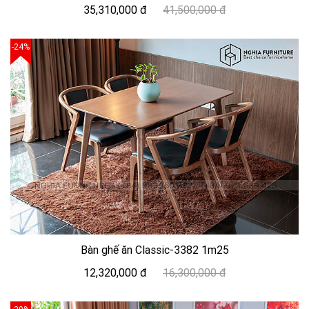
35,310,000 đ
41,500,000 đ
-24%
Bàn ghế ăn Classic-3382 1m25
12,320,000 đ
16,300,000 đ