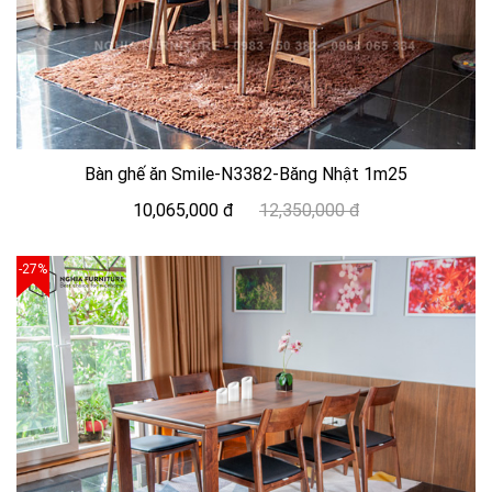
Bàn ghế ăn Smile-N3382-Băng Nhật 1m25
10,065,000 đ
12,350,000 đ
-27%