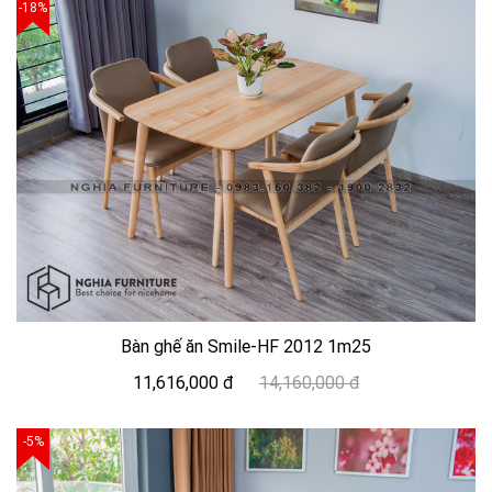
-18%
Bàn ghế ăn Smile-HF 2012 1m25
11,616,000 đ
14,160,000 đ
-5%