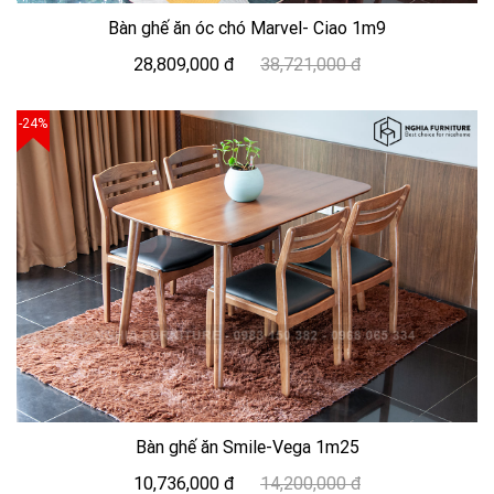
Bàn ghế ăn óc chó Marvel- Ciao 1m9
28,809,000 đ
38,721,000 đ
-24%
Bàn ghế ăn Smile-Vega 1m25
10,736,000 đ
14,200,000 đ