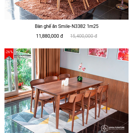
Bàn ghế ăn Smile-N3382 1m25
11,880,000 đ
15,400,000 đ
-26%