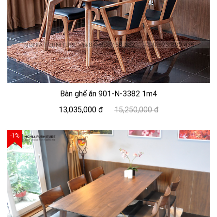
Bàn ghế ăn 901-N-3382 1m4
13,035,000 đ
15,250,000 đ
-1%