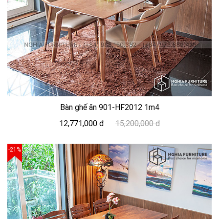
Bàn ghế ăn 901-HF2012 1m4
12,771,000 đ
15,200,000 đ
-21%