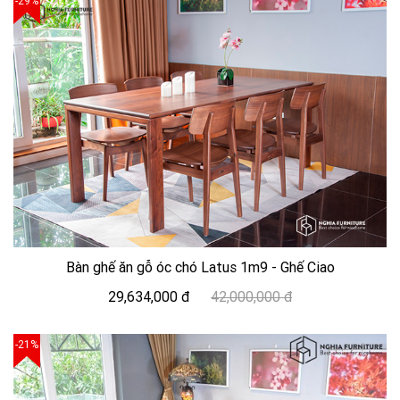
-29%
Bàn ghế ăn gỗ óc chó Latus 1m9 - Ghế Ciao
29,634,000 đ
42,000,000 đ
-21%