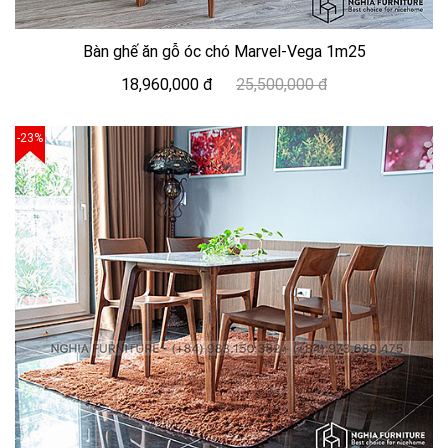
Bàn ghế ăn gỗ óc chó Marvel-Vega 1m25
18,960,000 đ
25,500,000 đ
-23%