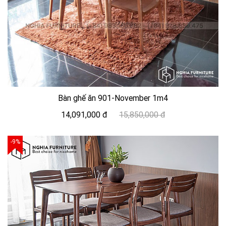
Bàn ghế ăn 901-November 1m4
14,091,000 đ
15,850,000 đ
-9%