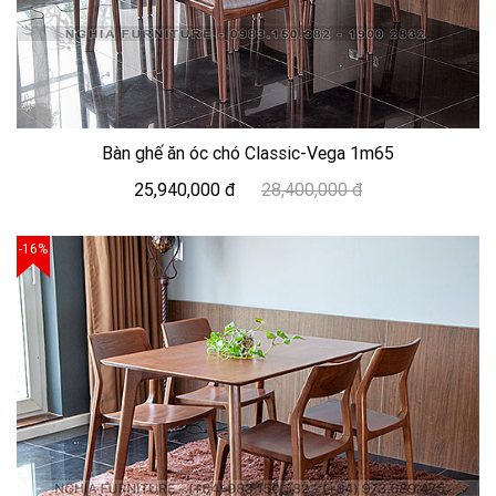
Bàn ghế ăn óc chó Classic-Vega 1m65
25,940,000 đ
28,400,000 đ
-16%