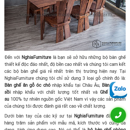
Đến với
NghiaFurniture
là bạn sẽ sở hữu những bộ bàn ghế
thiết kế độc đáo nhất, độ bền cao nhất và chúng tôi cam kết
các bộ bàn ghế giá rẻ nhất trên thị trường hiện nay. Tại
NghiaFurniture chúng tôi chỉ sử dụng 3 loại gỗ chính đó là:
Bàn ghế ăn
g
ỗ óc chó
nhập khẩu tại Châu Âu,
Bàn ghế gỗ
sồi
nhập khẩu với chất lượng tốt nhất và
Ghế
Gỗ cao
su
100% tự nhiên nguồn gốc Việt Nam vì vậy các sản phẩm
của chúng tôi được đánh giá rất cao về chất lượng.
Dưới bàn tay của các kỹ sư tại
NghiaFurniture
đã tạo ra
hàng trăm sản phẩm với mẫu mã, kích thước vô cùng đa
dạng, tính ứng dụng cao. Nó có thể là
bộ bàn ghế phòng