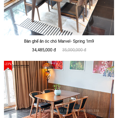
Bàn ghế ăn óc chó Marvel- Spring 1m9
34,485,000 đ
35,000,000 đ
-23%