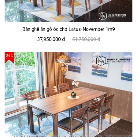
Bàn ghế ăn gỗ óc chó Latus-November 1m9
37,950,000 đ
51,750,000 đ
-26%