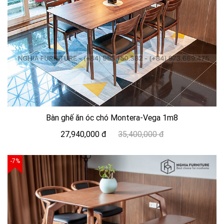
Bàn ghế ăn óc chó Montera-Vega 1m8
27,940,000 đ
35,400,000 đ
-7%