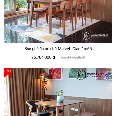
Bàn ghế ăn óc chó Marvel- Ciao 1m65
25,784,000 đ
35,317,000 đ
-19%