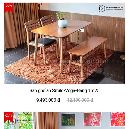
-22%
Bàn ghế ăn Smile-Vega-Băng 1m25
9,493,000 đ
12,180,000 đ
-27%