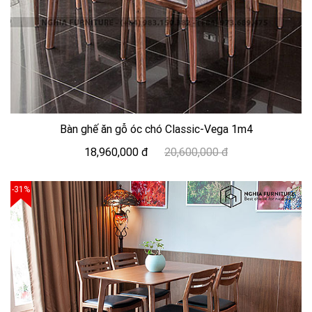
Bàn ghế ăn gỗ óc chó Classic-Vega 1m4
18,960,000 đ
20,600,000 đ
-31%