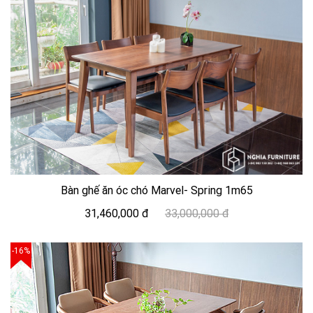
Bàn ghế ăn óc chó Marvel- Spring 1m65
31,460,000 đ
33,000,000 đ
-16%