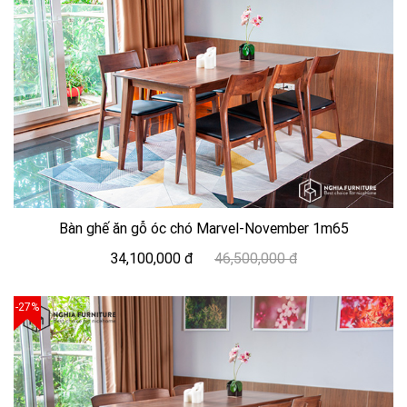
Bàn ghế ăn gỗ óc chó Marvel-November 1m65
34,100,000 đ
46,500,000 đ
-27%