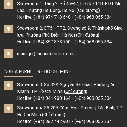
Showroom 1: Tầng 2, Số 46-47, Liền kề 11B, KĐT Mỗ
Lao, Phường Hà Đông, Hà Nội (
Chỉ đường
)
Hotline:
(+84) 974 718 648
-
(+84) 968 065 334
Showroom 2: BT6 - TT2, Đường số 9, Thành phố Giao
lưu, Phường Phú Diễn, Hà Nội (
Chỉ đường
)
Hotline:
(+84) 867 873 790
-
(+84) 968 065 334
manager@nghiafurniture.com
NGHIA FURNITURE HỒ CHÍ MINH
Showroom 3: Số 32A Nguyễn Bá Huân, Phường An
Khánh, TP. Hồ Chí Minh. (
Chỉ đường
)
Hotline:
(+84) 344 988 164
-
(+84) 968 065 334
Showroom 4: Số 205 Cộng Hòa, Phường Tân Bình, TP.
Hồ Chí Minh (
Chỉ đường
)
Hotline:
(+84) 382 442 904
-
(+84) 968 065 334