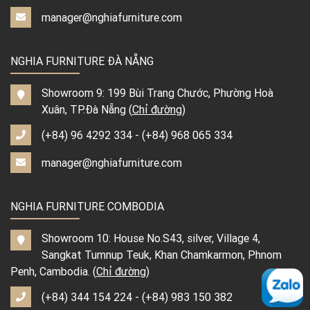
manager@nghiafurniture.com
NGHIA FURNITURE ĐÀ NẴNG
Showroom 9: 199 Bùi Trang Chước, Phường Hoà
Xuân, TP.Đà Nẵng (
Chỉ đường
)
(+84) 96 4292 334
-
(+84) 968 065 334
manager@nghiafurniture.com
NGHIA FURNITURE COMBODIA
Showroom 10: House No.S43, silver, Village 4,
Sangkat Tumnup Teuk, Khan Chamkarmon, Phnom
Penh, Cambodia. (
Chỉ đường
)
(+84) 344 154 224
-
(+84) 983 150 382