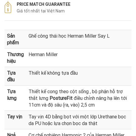
PRICE MATCH GUARANTEE
Giá tốt nhất tại Việt Nam
Sản
Ghế công thái học Herman Miller Say L
phẩm
Thương
Herman Miller
hiệu
Tựa
Thiết kế không tựa đầu
đầu
Tựa
Thiết kế cong theo cột sống , bộ phận hỗ trợ
lưng
thắt lưng
PostureFit
điều chỉnh nâng hạ lên tới
11cm và độ sâu (ra, vào) 2,5 cm
Tay vịn
Tay vịn 4D bằng bọt với một lớp Urethane bọc
da PU hoặc lựa chọn bọc da thật
Ngả
Cơ chế nghiêng Harmonic 2 của Herman Miller,