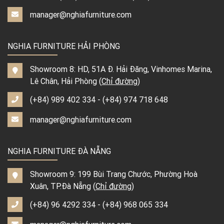
manager@nghiafurniture.com
NGHIA FURNITURE HẢI PHÒNG
Showroom 8: HD, 51A Đ. Hải Đăng, Vinhomes Marina,
Lê Chân, Hải Phòng (
Chỉ đường
)
(+84) 989 402 334
-
(+84) 974 718 648
manager@nghiafurniture.com
NGHIA FURNITURE ĐÀ NẴNG
Showroom 9: 199 Bùi Trang Chước, Phường Hoà
Xuân, TP.Đà Nẵng (
Chỉ đường
)
(+84) 96 4292 334
-
(+84) 968 065 334