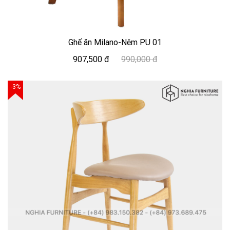
Ghế ăn Milano-Nệm PU 01
907,500 đ
990,000 đ
-3%