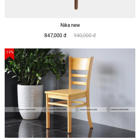
Nika new
847,000 đ
940,000 đ
-19%