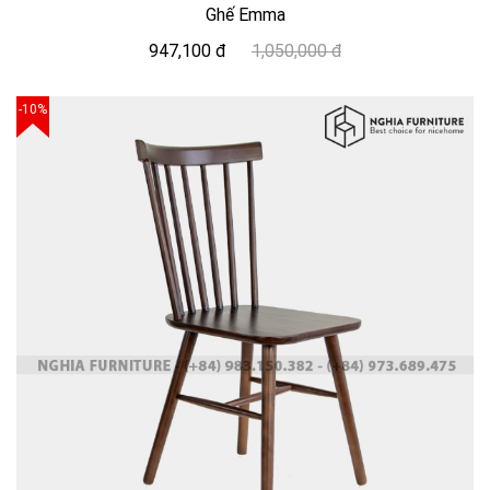
Ghế Emma
947,100 đ
1,050,000 đ
-10%