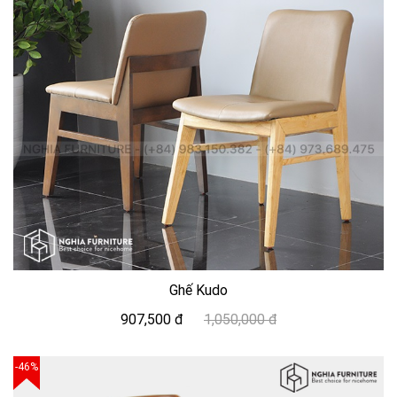
Ghế Kudo
907,500 đ
1,050,000 đ
-46%