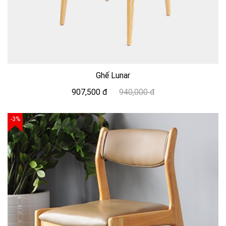
Ghế Lunar
907,500 đ
940,000 đ
-3%