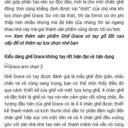
sắc góp phần tạo nên sự độc đáo, mới lạ cho mỗi chiếc ghế
đồng thời cũng khẳng định được cái “chất” của chủ nhà khi
lựa chọn ghế Grace. So với da thật, thì da Simili có chi phí
thấp hơn nhiều nhưng mà độ bền của chúng thì lại ngang
nhau nhờ vậy mà giá thành sản phẩm cũng được tối ưu hơn.
>>> Xem thêm sản phẩm
Ghế Grace có tay gỗ Sồi cao
cấp
để có thêm sự lựa chọn nhé bạn
Kiểu dáng ghế Grace không tay rất hiện đại và tiện dụng
Ghế Grace có tay được đánh giá là mẫu ghế đơn giản, chắc
chắn và vô cùng sang trọng, bạn có thể nhìn thấy điều đó
qua cách thiết kế của ghế với mặt tựa lưng ghế, 4 chân ghế
và đặc biệt là ghế có tay vịn nên cảm giác rất vững chắc. Ấn
tượng đầu tiên của ghế Grace có là ở 4 chân ghế được thiết
kế thanh mảnh có kích thước nhỏ dần từ phần đệm ngồi đến
chân ghế tiếp xúc với mặt nền và cả 4 chân ghế đều vuông
góc với sàn nhà nhà tạo nên vẻ thanh mảnh mà vẫn vô cùng