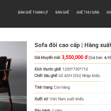
BÀN GHẾ THANH LÝ
BÀN GHẾ
GHẾ THƯ GIÃN
GH
Sofa đôi cao cấp | Hàng xuấ
3,550,000 đ
Giá khuyến mãi:
(Giá bán:
4,1
Kích thước ghế:
1200*730*710
Chất liệu ghế:
Gỗ ASH (Sồi) Nhập khẩu
Tình trạng:
Còn hàng
Xuất xứ:
Việt Nam xuất khẩu
Bảo hành:
1 năm