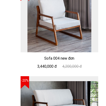
Sofa 004 new đơn
3,440,000 đ
4,200,000 đ
-20%