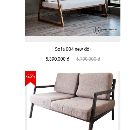
Sofa 004 new đôi
5,390,000 đ
6,730,000 đ
-25%