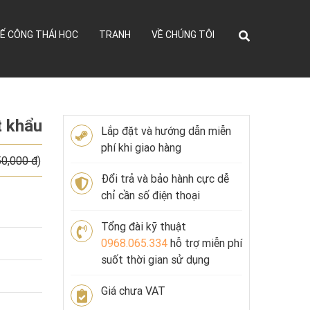
Ế CÔNG THÁI HỌC
TRANH
VỀ CHÚNG TÔI
t khẩu
Lắp đặt và hướng dẫn miễn
phí khi giao hàng
50,000 đ
)
Đổi trả và bảo hành cực dễ
chỉ cần số điện thoại
Tổng đài kỹ thuật
0968.065.334
hỗ trợ miễn phí
suốt thời gian sử dụng
Giá chưa VAT