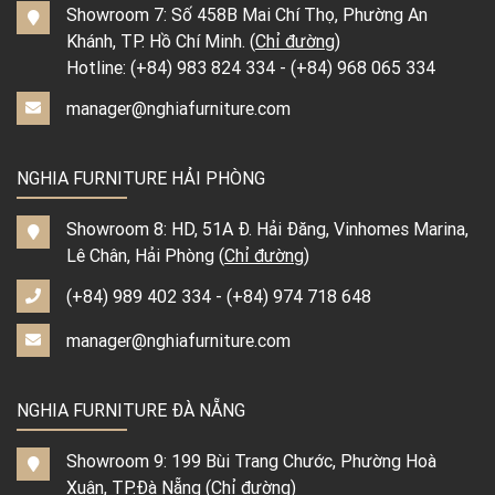
Showroom 7: Số 458B Mai Chí Thọ, Phường An
Khánh, TP. Hồ Chí Minh. (
Chỉ đường
)
Hotline:
(+84) 983 824 334
-
(+84) 968 065 334
manager@nghiafurniture.com
NGHIA FURNITURE HẢI PHÒNG
Showroom 8: HD, 51A Đ. Hải Đăng, Vinhomes Marina,
Lê Chân, Hải Phòng (
Chỉ đường
)
(+84) 989 402 334
-
(+84) 974 718 648
manager@nghiafurniture.com
NGHIA FURNITURE ĐÀ NẴNG
Showroom 9: 199 Bùi Trang Chước, Phường Hoà
Xuân, TP.Đà Nẵng (
Chỉ đường
)