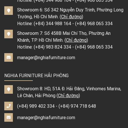
Hotline:
(+84) 344 988 164
-
(+84) 968 065 334
Showroom 6: Số 342 Nguyễn Duy Trinh, Phường Long
Trường, Hồ Chí Minh. (
Chỉ đường
)
Hotline:
(+84) 344 988 164
-
(+84) 968 065 334
Showroom 7: Số 458B Mai Chí Thọ, Phường An
Khánh, TP. Hồ Chí Minh. (
Chỉ đường
)
Hotline:
(+84) 983 824 334
-
(+84) 968 065 334
manager@nghiafurniture.com
NGHIA FURNITURE HẢI PHÒNG
Showroom 8: HD, 51A Đ. Hải Đăng, Vinhomes Marina,
Lê Chân, Hải Phòng (
Chỉ đường
)
(+84) 989 402 334
-
(+84) 974 718 648
manager@nghiafurniture.com