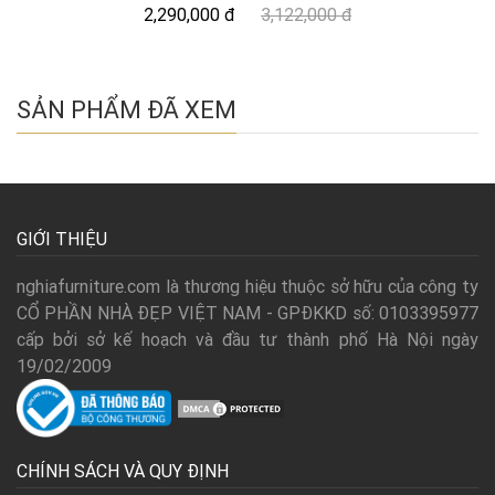
2,290,000 đ
3,122,000 đ
SẢN PHẨM ĐÃ XEM
GIỚI THIỆU
nghiafurniture.com là thương hiệu thuộc sở hữu của công ty
CỔ PHẦN NHÀ ĐẸP VIỆT NAM - GPĐKKD số: 0103395977
cấp bởi sở kế hoạch và đầu tư thành phố Hà Nội ngày
19/02/2009
CHÍNH SÁCH VÀ QUY ĐỊNH