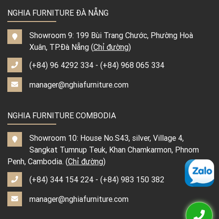
NGHIA FURNITURE ĐÀ NẴNG
Showroom 9: 199 Bùi Trang Chước, Phường Hoà
Xuân, TP.Đà Nẵng (
Chỉ đường
)
(+84) 96 4292 334
-
(+84) 968 065 334
manager@nghiafurniture.com
NGHIA FURNITURE COMBODIA
Showroom 10: House No.S43, silver, Village 4,
Sangkat Tumnup Teuk, Khan Chamkarmon, Phnom
Penh, Cambodia. (
Chỉ đường
)
(+84) 344 154 224
-
(+84) 983 150 382
manager@nghiafurniture.com