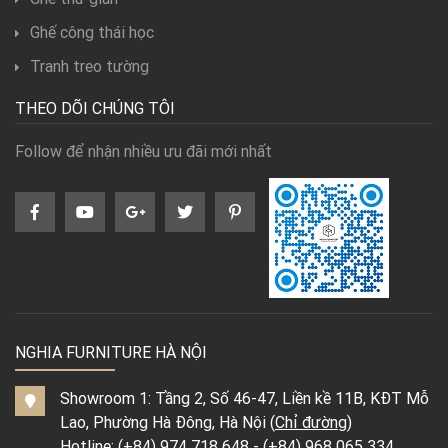
Ghế công thái học
Tranh treo tường
THEO DÕI CHÚNG TÔI
Follow để nhận nhiều ưu đãi mới nhất
NGHIA FURNITURE HÀ NỘI
Showroom 1: Tầng 2, Số 46-47, Liền kề 11B, KĐT Mỗ
Lao, Phường Hà Đông, Hà Nội (
Chỉ đường
)
Hotline:
(+84) 974 718 648
-
(+84) 968 065 334