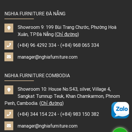
NGHIA FURNITURE ĐÀ NẴNG
Showroom 9: 199 Bùi Trang Chước, Phường Hoà
Xuân, TP.Đà Nẵng (
Chỉ đường
)
(+84) 96 4292 334
-
(+84) 968 065 334
manager@nghiafurniture.com
NGHIA FURNITURE COMBODIA
Showroom 10: House No.S43, silver, Village 4,
Sangkat Tumnup Teuk, Khan Chamkarmon, Phnom
Penh, Cambodia. (
Chỉ đường
)
(+84) 344 154 224
-
(+84) 983 150 382
manager@nghiafurniture.com