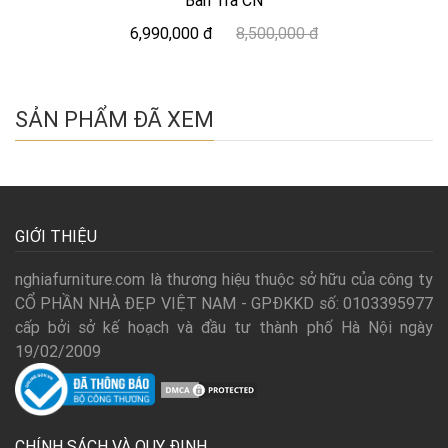
Bàn Trà CN
6,990,000 đ
8,500,000 đ
SẢN PHẨM ĐÃ XEM
GIỚI THIỆU
nghiafurniture.com là thương hiệu thuộc sở hữu của công ty
CỔ PHẦN NHÀ ĐẸP VIỆT NAM - GPĐKKD số: 0103395977
cấp bởi sở kế hoạch và đầu tư thành phố Hà Nội ngày
19/02/2009
CHÍNH SÁCH VÀ QUY ĐỊNH