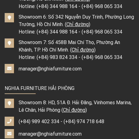
Hotline:
(+84) 344 988 164
-
(+84) 968 065 334
Showroom 6: Số 342 Nguyễn Duy Trinh, Phường Long
Trường, Hồ Chí Minh. (
Chỉ đường
)
Hotline:
(+84) 344 988 164
-
(+84) 968 065 334
Showroom 7: Số 458B Mai Chí Thọ, Phường An
Khánh, TP. Hồ Chí Minh. (
Chỉ đường
)
Hotline:
(+84) 983 824 334
-
(+84) 968 065 334
manager@nghiafurniture.com
NGHIA FURNITURE HẢI PHÒNG
Showroom 8: HD, 51A Đ. Hải Đăng, Vinhomes Marina,
Lê Chân, Hải Phòng (
Chỉ đường
)
(+84) 989 402 334
-
(+84) 974 718 648
manager@nghiafurniture.com