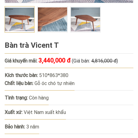
Bàn trà Vicent T
3,440,000 đ
Giá khuyến mãi:
(Giá bán:
4,816,000 đ
)
Kích thước bàn:
510*863*380
Chất liệu bàn:
Gỗ óc chó tự nhiên
Tình trạng:
Còn hàng
Xuất xứ:
Việt Nam xuất khẩu
Bảo hành:
3 năm