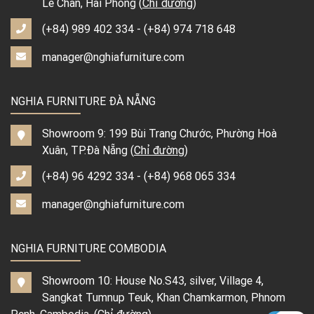
Lê Chân, Hải Phòng (
Chỉ đường
)
(+84) 989 402 334
-
(+84) 974 718 648
manager@nghiafurniture.com
NGHIA FURNITURE ĐÀ NẴNG
Showroom 9: 199 Bùi Trang Chước, Phường Hoà
Xuân, TP.Đà Nẵng (
Chỉ đường
)
(+84) 96 4292 334
-
(+84) 968 065 334
manager@nghiafurniture.com
NGHIA FURNITURE COMBODIA
Showroom 10: House No.S43, silver, Village 4,
Sangkat Tumnup Teuk, Khan Chamkarmon, Phnom
Penh, Cambodia. (
Chỉ đường
)