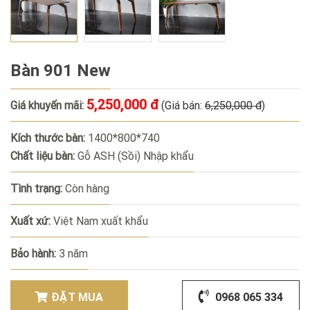
Bàn 901 New
5,250,000 đ
Giá khuyến mãi:
(Giá bán:
6,250,000 đ
)
Kích thước bàn:
1400*800*740
Chất liệu bàn:
Gỗ ASH (Sồi) Nhập khẩu
Tình trạng:
Còn hàng
Xuất xứ:
Việt Nam xuất khẩu
Bảo hành:
3 năm
ĐẶT MUA
0968 065 334