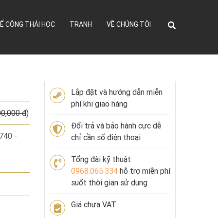
Ế CÔNG THÁI HỌC
TRANH
VỀ CHÚNG TÔI
Lắp đặt và hướng dẫn miễn
phí khi giao hàng
00,000 đ
)
Đổi trả và bảo hành cực dễ
740 -
chỉ cần số điện thoại
Tổng đài kỹ thuật
0968.065.334
hỗ trợ miễn phí
suốt thời gian sử dụng
Giá chưa VAT