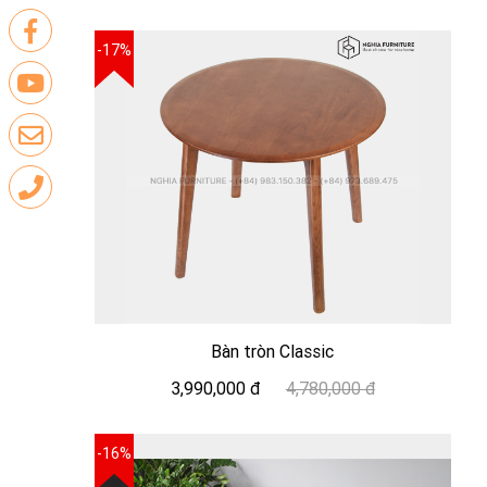
-17%
Bàn tròn Classic
3,990,000 đ
4,780,000 đ
-16%