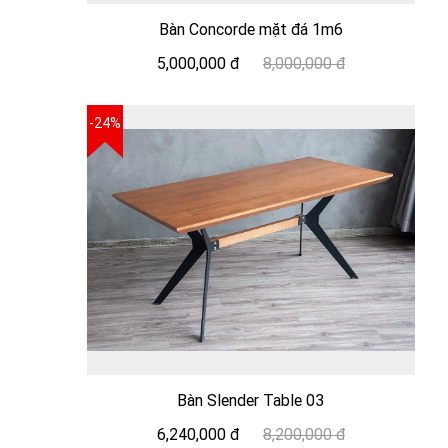
Bàn Concorde mặt đá 1m6
5,000,000 đ
8,000,000 đ
-24%
Bàn Slender Table 03
6,240,000 đ
8,200,000 đ