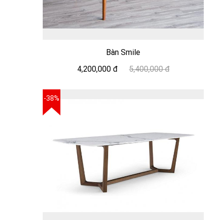
Bàn Smile
4,200,000 đ
5,400,000 đ
-38%