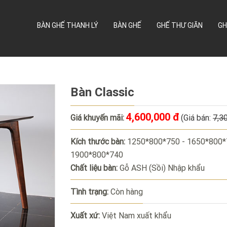
BÀN GHẾ THANH LÝ
BÀN GHẾ
GHẾ THƯ GIÃN
GH
Bàn Classic
4,600,000 đ
Giá khuyến mãi:
(Giá bán:
7,3
Kích thước bàn:
1250*800*750 - 1650*800*
1900*800*740
Chất liệu bàn:
Gỗ ASH (Sồi) Nhập khẩu
Tình trạng:
Còn hàng
Xuất xứ:
Việt Nam xuất khẩu