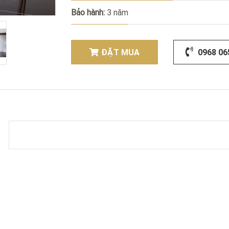
Bảo hành:
3 năm
ĐẶT MUA
0968 06