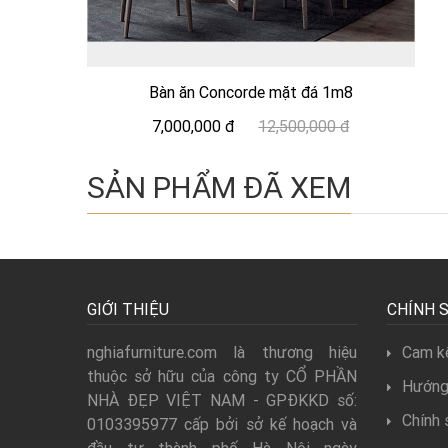
Bàn ăn Concorde mặt đá 1m8
7,000,000 đ
12,500,000 đ
SẢN PHẨM ĐÃ XEM
GIỚI THIỆU
CHÍNH 
nghiafurniture.com là thương hiệu
Cam kế
thuộc sở hữu của công ty CỔ PHẦN
Hướng
NHÀ ĐẸP VIỆT NAM - GPĐKKD số:
Chính 
0103395977 cấp bởi sở kế hoạch và