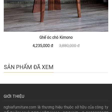
Ghế óc chó Kimono
4,235,000 đ
3,880,000 đ
SẢN PHẨM ĐÃ XEM
GIỚI THIỆU
nghiafurniture.com là thương hiệu thuộc sở hữu của công ty