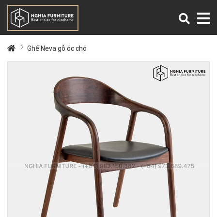
Ghế Neva gỗ óc chó