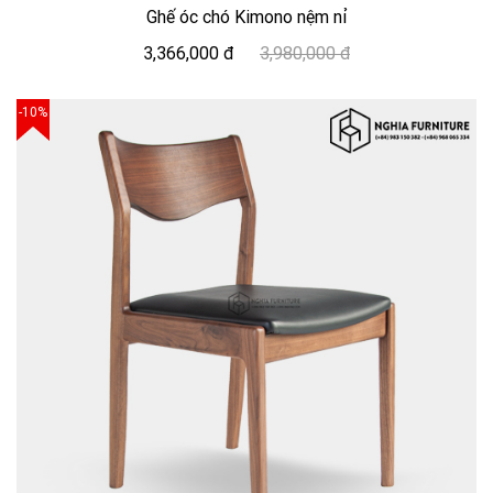
Ghế óc chó Kimono nệm nỉ
3,366,000 đ
3,980,000 đ
-10%