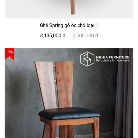
Ghế Spring gỗ óc chó loại 1
3,135,000 đ
3,500,000 đ
--9%