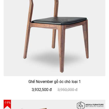
Ghế November gỗ óc chó loại 1
3,932,500 đ
3,950,000 đ
-19%