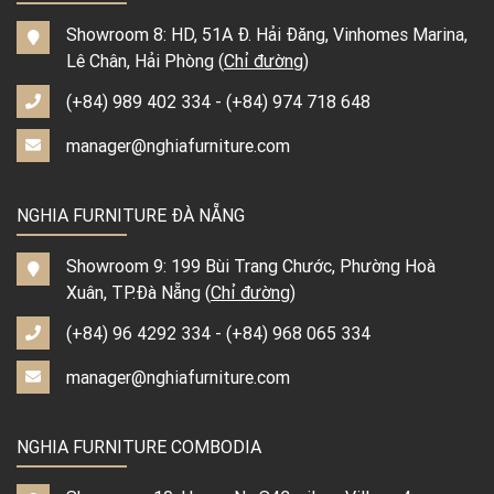
Showroom 8: HD, 51A Đ. Hải Đăng, Vinhomes Marina,
Lê Chân, Hải Phòng (
Chỉ đường
)
(+84) 989 402 334
-
(+84) 974 718 648
manager@nghiafurniture.com
NGHIA FURNITURE ĐÀ NẴNG
Showroom 9: 199 Bùi Trang Chước, Phường Hoà
Xuân, TP.Đà Nẵng (
Chỉ đường
)
(+84) 96 4292 334
-
(+84) 968 065 334
manager@nghiafurniture.com
NGHIA FURNITURE COMBODIA