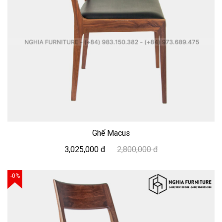
Ghế Macus
3,025,000 đ
2,800,000 đ
-0%