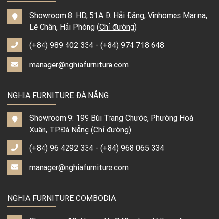
Showroom 8: HD, 51A Đ. Hải Đăng, Vinhomes Marina,
Lê Chân, Hải Phòng (
Chỉ đường
)
(+84) 989 402 334
-
(+84) 974 718 648
manager@nghiafurniture.com
NGHIA FURNITURE ĐÀ NẴNG
Showroom 9: 199 Bùi Trang Chước, Phường Hoà
Xuân, TP.Đà Nẵng (
Chỉ đường
)
(+84) 96 4292 334
-
(+84) 968 065 334
manager@nghiafurniture.com
NGHIA FURNITURE COMBODIA