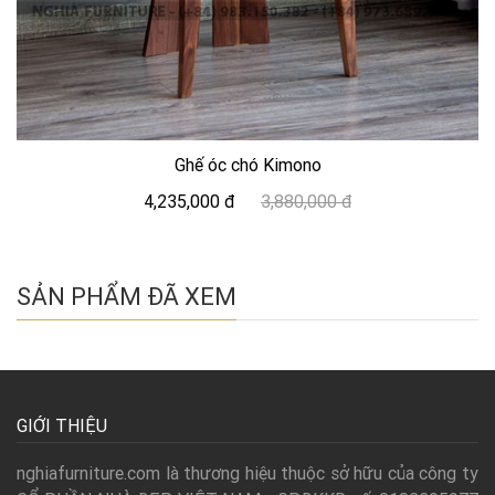
Ghế óc chó Kimono
4,235,000 đ
3,880,000 đ
SẢN PHẨM ĐÃ XEM
GIỚI THIỆU
nghiafurniture.com là thương hiệu thuộc sở hữu của công ty