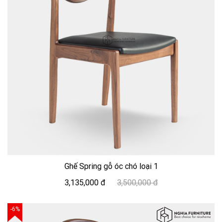
Ghế Spring gỗ óc chó loại 1
3,135,000 đ
3,500,000 đ
-6%