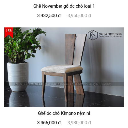
Ghế November gỗ óc chó loại 1
3,932,500 đ
3,950,000 đ
-15%
Ghế óc chó Kimono nệm nỉ
3,366,000 đ
3,980,000 đ