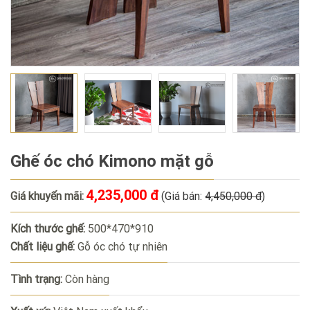
Ghế óc chó Kimono mặt gỗ
4,235,000 đ
Giá khuyến mãi:
(Giá bán:
4,450,000 đ
)
Kích thước ghế:
500*470*910
Chất liệu ghế:
Gỗ óc chó tự nhiên
Tình trạng:
Còn hàng