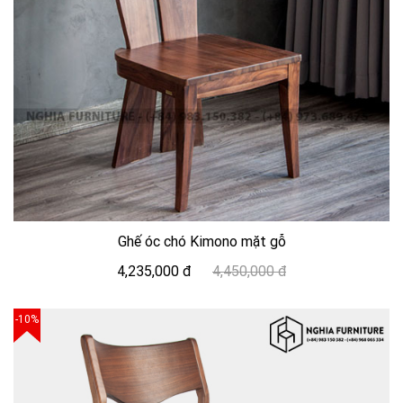
Ghế óc chó Kimono mặt gỗ
4,235,000 đ
4,450,000 đ
-10%