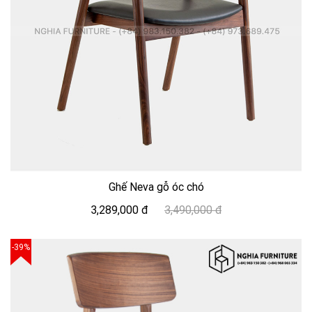
Ghế Neva gỗ óc chó
3,289,000 đ
3,490,000 đ
-39%