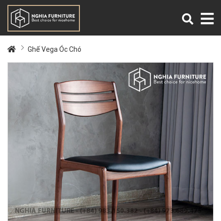
Ghế Vega Óc Chó