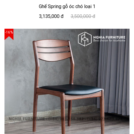
Ghế Spring gỗ óc chó loại 1
3,135,000 đ
3,500,000 đ
-16%