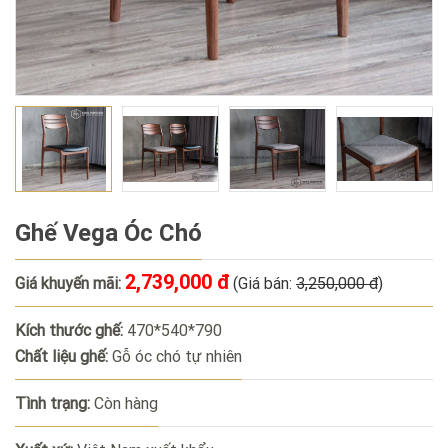
Ghế Vega Óc Chó
2,739,000 đ
Giá khuyến mãi:
(Giá bán:
3,250,000 đ
)
Kích thước ghế:
470*540*790
Chất liệu ghế:
Gỗ óc chó tự nhiên
Tình trạng:
Còn hàng