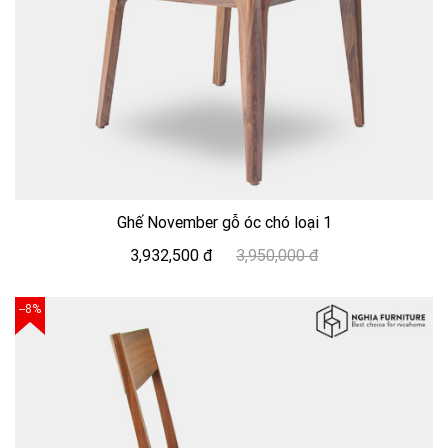
Ghế November gỗ óc chó loại 1
3,932,500 đ
3,950,000 đ
--8%