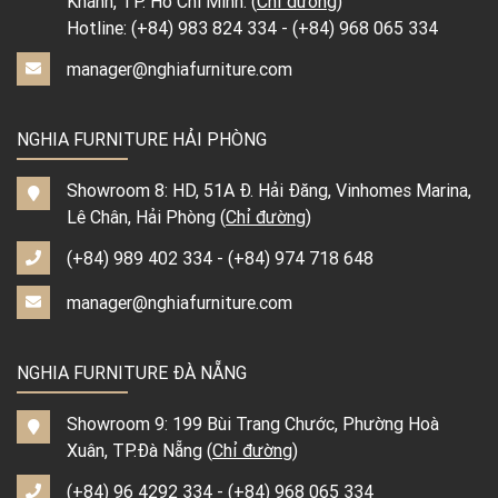
Khánh, TP. Hồ Chí Minh. (
Chỉ đường
)
Hotline:
(+84) 983 824 334
-
(+84) 968 065 334
manager@nghiafurniture.com
NGHIA FURNITURE HẢI PHÒNG
Showroom 8: HD, 51A Đ. Hải Đăng, Vinhomes Marina,
Lê Chân, Hải Phòng (
Chỉ đường
)
(+84) 989 402 334
-
(+84) 974 718 648
manager@nghiafurniture.com
NGHIA FURNITURE ĐÀ NẴNG
Showroom 9: 199 Bùi Trang Chước, Phường Hoà
Xuân, TP.Đà Nẵng (
Chỉ đường
)
(+84) 96 4292 334
-
(+84) 968 065 334