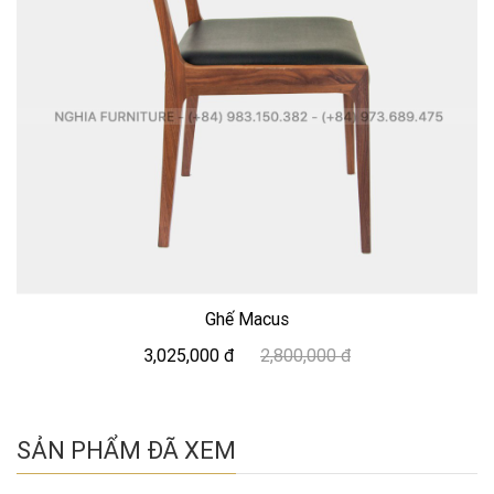
Ghế Macus
3,025,000 đ
2,800,000 đ
SẢN PHẨM ĐÃ XEM