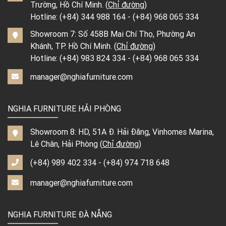
Trường, Hồ Chí Minh. (
Chỉ đường
)
Hotline:
(+84) 344 988 164
-
(+84) 968 065 334
Showroom 7: Số 458B Mai Chí Thọ, Phường An
Khánh, TP. Hồ Chí Minh. (
Chỉ đường
)
Hotline:
(+84) 983 824 334
-
(+84) 968 065 334
manager@nghiafurniture.com
NGHIA FURNITURE HẢI PHÒNG
Showroom 8: HD, 51A Đ. Hải Đăng, Vinhomes Marina,
Lê Chân, Hải Phòng (
Chỉ đường
)
(+84) 989 402 334
-
(+84) 974 718 648
manager@nghiafurniture.com
NGHIA FURNITURE ĐÀ NẴNG