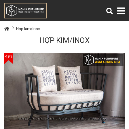
Hợp kim/Inox
HỢP KIM/INOX
-19%