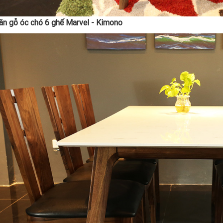
ăn gỗ óc chó 6 ghế Marvel - Kimono