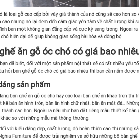
ó là loại gỗ cao cấp bởi vậy giá thành của nó cũng sẽ cao hơn so
h cao nhưng nó lại đem đến cảm giác yên tâm về chất lượng khi 
đình bạn một không gian đẳng cấp và cực kỳ sang trọng. Ngoài r
 chó hiện đại để giúp không gian sống hài hòa và đồng bộ.
ghế ăn gỗ óc chó có giá bao nhiêu
bạn đã biết, đối với một sản phẩm nội thất sẽ có rất nhiều yếu t
câu hỏi bàn ghế gỗ óc chó có giá bao nhiêu thì bạn cần nắm được 
 dáng sản phẩm
dáng bàn ghế ăn gỗ óc chó hay các loại bàn ghế ăn khác trên thị t
t kế bàn ăn hình tròn, bàn ăn hình chữ nhật, băn ăn mặt đá... Nhữ
á thành cao hơn. Ngoài ra nếu như bạn đặt riêng mẫu thiết kế bàn 
 khác so với những mẫu mã thông thường.
đối với kiểu dáng đẹp, chất lượng, độ hoàn thiện cao thì những s
Nghia Furniture để được trải nghiệm và sở hữu những bộ bàn ghế ă