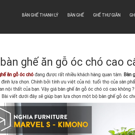
BÀN GHẾ THANH LÝ
BÀN GHẾ
GHẾ THƯ GIÃN
GH
 bàn ghế ăn gỗ óc chó cao c
ghế ăn gỗ óc chó
đang được rất nhiều khách hàng quan tâm.
Bàn g
a đình lựa chọn. Chính bởi tính ưu việt của nó: tuổi thọ của sàn p
an nội thất của bạn. Vậy giá bàn ghế ăn gỗ óc chó có cao không
. Bài viết dưới đây sẽ giúp bạn lựa chọn một bộ bàn ghế gỗ óc chó