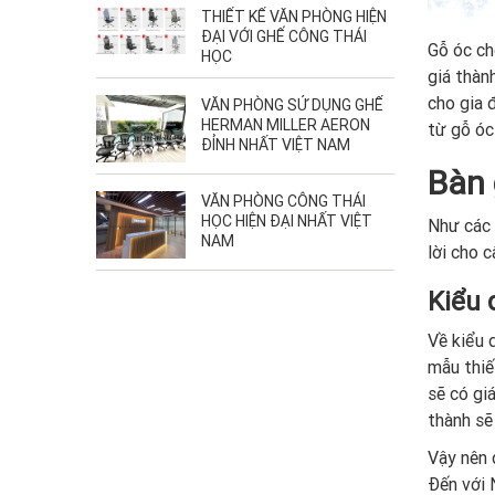
THIẾT KẾ VĂN PHÒNG HIỆN
ĐẠI VỚI GHẾ CÔNG THÁI
Gỗ óc ch
HỌC
giá thàn
cho gia 
VĂN PHÒNG SỬ DỤNG GHẾ
HERMAN MILLER AERON
từ gỗ óc
ĐỈNH NHẤT VIỆT NAM
Bàn 
VĂN PHÒNG CÔNG THÁI
HỌC HIỆN ĐẠI NHẤT VIỆT
Như các 
NAM
lời cho 
Kiểu
Về kiểu 
mẫu thiế
sẽ có gi
thành sẽ
Vậy nên 
Đến với 