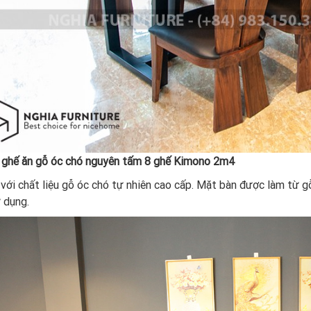
 ghế ăn gỗ óc chó nguyên tấm 8 ghế Kimono 2m4
với chất liệu gỗ óc chó tự nhiên cao cấp. Mặt bàn được làm từ g
 dụng.