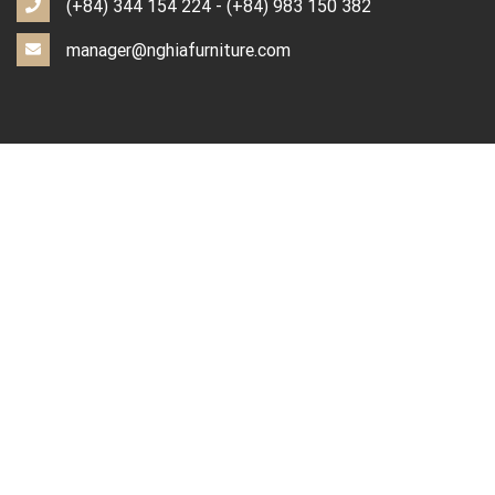
(+84) 344 154 224
-
(+84) 983 150 382
manager@nghiafurniture.com