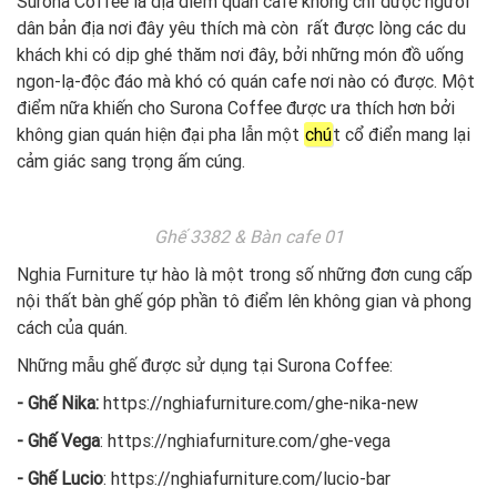
Surona Coffee là địa điểm quán cafe không chỉ được người
dân bản địa nơi đây yêu thích mà còn rất được lòng các du
khách khi có dịp ghé thăm nơi đây, bởi những món đồ uống
ngon-lạ-độc đáo mà khó có quán cafe nơi nào có được. Một
điểm nữa khiến cho Surona Coffee được ưa thích hơn bởi
không gian quán hiện đại pha lẫn một
chú
t cổ điển mang lại
cảm giác sang trọng ấm cúng.
Ghế 3382 & Bàn cafe 01
Nghia Furniture tự hào là một trong số những đơn cung cấp
nội thất bàn ghế góp phần tô điểm lên không gian và phong
cách của quán.
Những mẫu ghế được sử dụng tại Surona Coffee:
- Ghế Nika:
https://nghiafurniture.com/ghe-nika-new
- Ghế Vega
:
https://nghiafurniture.com/ghe-vega
- Ghế Lucio
:
https://nghiafurniture.com/lucio-bar