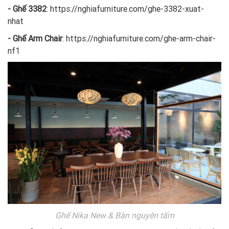
- Ghế 3382
:
https://nghiafurniture.com/ghe-3382-xuat-
nhat
- Ghế Arm Chair
:
https://nghiafurniture.com/ghe-arm-chair-
nf1
Ghế Nika New & Bàn nguyên tấm