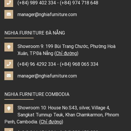
(+84) 989 402 334
-
(+84) 974 718 648
manager@nghiafurniture.com
NGHIA FURNITURE ĐÀ NẴNG
Showroom 9: 199 Bùi Trang Chước, Phường Hoà
Xuân, TP.Đà Nẵng (
Chỉ đường
)
(+84) 96 4292 334
-
(+84) 968 065 334
manager@nghiafurniture.com
NGHIA FURNITURE COMBODIA
Showroom 10: House No.S43, silver, Village 4,
Sangkat Tumnup Teuk, Khan Chamkarmon, Phnom
Penh, Cambodia. (
Chỉ đường
)