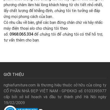
phương châm làm hài lòng khách hàng từ chi tiết nhỏ nhất,
lấy chất lượng để khẳng định,
chú
ng tôi tin tưởng sẽ đáp
ứng mọi phong cách của bạn..
Có nhu cầu về bàn, ghế các bạn đừng chân chừ và hãy nhấc
máy điện thoại alo cho chúng
tôi theo
số:
0968.065.334
để
chú
ng tôi để
chú
ng tôi có thể hỗ trợ,
tư vấn thêm cho bạn.
GIỚI THIỆU
nghiafurniture.com là thương hiệu thuộc sở hữu của công ty
CỔ PHẦN NHÀ ĐẸP VIỆT NAM - GPĐKKD số: 0103395977
cấp bởi sở kế hoạch và đầu tư thành phố Hà Nội ngày
19/02/2009