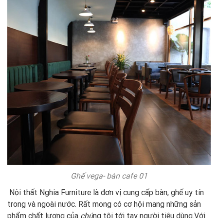
Ghế vega- bàn cafe 01
Nội thất Nghia Furniture là đơn vị cung cấp bàn, ghế uy tín
trong và ngoài nước. Rất mong có cơ hội mang những sản
phẩm chất lượng của
chú
ng tôi tới tay người tiêu dùng.Với